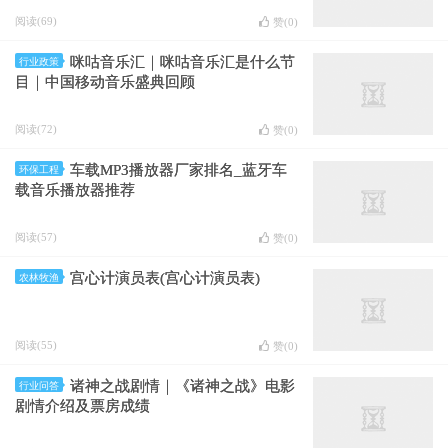
阅读(69)
赞(
0
)
咪咕音乐汇｜咪咕音乐汇是什么节
行业政策
目｜中国移动音乐盛典回顾
阅读(72)
赞(
0
)
车载MP3播放器厂家排名_蓝牙车
环保工程
载音乐播放器推荐
阅读(57)
赞(
0
)
宫心计演员表(宫心计演员表)
农林牧渔
阅读(55)
赞(
0
)
诸神之战剧情｜《诸神之战》电影
行业问答
剧情介绍及票房成绩