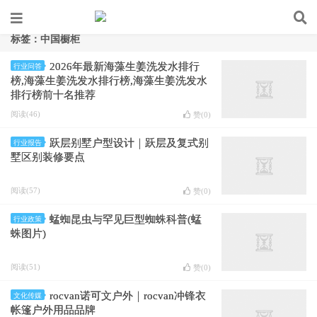
标签：中国橱柜
2026年最新海藻生姜洗发水排行
行业问答
榜,海藻生姜洗发水排行榜,海藻生姜洗发水
排行榜前十名推荐
阅读(46)
赞(
0
)
跃层别墅户型设计｜跃层及复式别
行业报告
墅区别装修要点
阅读(57)
赞(
0
)
蜢蜘昆虫与罕见巨型蜘蛛科普(蜢
行业政策
蛛图片)
阅读(51)
赞(
0
)
rocvan诺可文户外｜rocvan冲锋衣
文化传媒
帐篷户外用品品牌