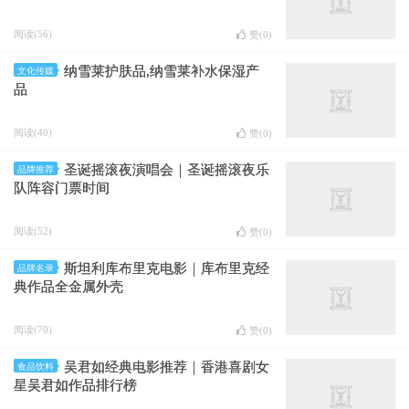
阅读(56)
赞(
0
)
纳雪莱护肤品,纳雪莱补水保湿产
文化传媒
品
阅读(40)
赞(
0
)
圣诞摇滚夜演唱会｜圣诞摇滚夜乐
品牌推荐
队阵容门票时间
阅读(52)
赞(
0
)
斯坦利库布里克电影｜库布里克经
品牌名录
典作品全金属外壳
阅读(70)
赞(
0
)
吴君如经典电影推荐｜香港喜剧女
食品饮料
星吴君如作品排行榜