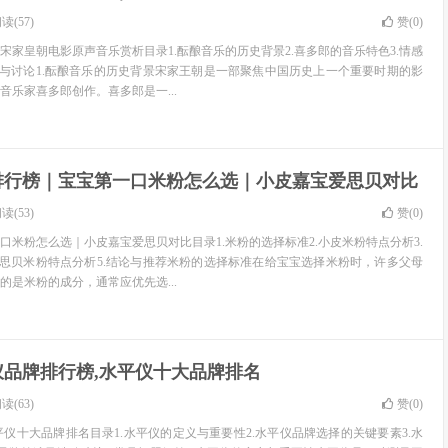
读(57)
赞(
0
)
宋家皇朝电影原声音乐赏析目录1.酝酿音乐的历史背景2.喜多郎的音乐特色3.情感
结与讨论1.酝酿音乐的历史背景宋家王朝是一部聚焦中国历史上一个重要时期的影
音乐家喜多郎创作。喜多郎是一...
排行榜｜宝宝第一口米粉怎么选｜小皮嘉宝爱思贝对比
读(53)
赞(
0
)
口米粉怎么选｜小皮嘉宝爱思贝对比目录1.米粉的选择标准2.小皮米粉特点分析3.
爱思贝米粉特点分析5.结论与推荐米粉的选择标准在给宝宝选择米粉时，许多父母
的是米粉的成分，通常应优先选...
仪品牌排行榜,水平仪十大品牌排名
读(63)
赞(
0
)
平仪十大品牌排名目录1.水平仪的定义与重要性2.水平仪品牌选择的关键要素3.水