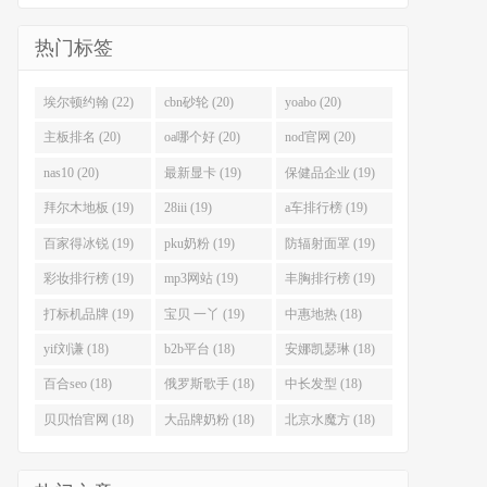
热门标签
埃尔顿约翰 (22)
cbn砂轮 (20)
yoabo (20)
主板排名 (20)
oa哪个好 (20)
nod官网 (20)
nas10 (20)
最新显卡 (19)
保健品企业 (19)
拜尔木地板 (19)
28iii (19)
a车排行榜 (19)
百家得冰锐 (19)
pku奶粉 (19)
防辐射面罩 (19)
彩妆排行榜 (19)
mp3网站 (19)
丰胸排行榜 (19)
打标机品牌 (19)
宝贝 一丫 (19)
中惠地热 (18)
yif刘谦 (18)
b2b平台 (18)
安娜凯瑟琳 (18)
百合seo (18)
俄罗斯歌手 (18)
中长发型 (18)
贝贝怡官网 (18)
大品牌奶粉 (18)
北京水魔方 (18)