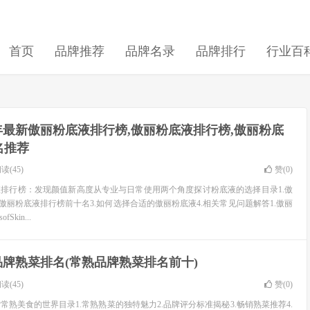
首页
品牌推荐
品牌名录
品牌排行
行业百
6年最新傲丽粉底液排行榜,傲丽粉底液排行榜,傲丽粉底
名推荐
读(45)
赞(
0
)
底液排行榜：发现颜值新高度从专业与日常使用两个角度探讨粉底液的选择目录1.傲
6年傲丽粉底液排行榜前十名3.如何选择合适的傲丽粉底液4.相关常见问题解答1.傲丽
Skin...
品牌熟菜排名(常熟品牌熟菜排名前十)
读(45)
赞(
0
)
熟美食的世界目录1.常熟熟菜的独特魅力2.品牌评分标准揭秘3.畅销熟菜推荐4.