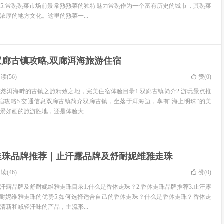
5.常熟熟菜市场前景常熟熟菜的独特魅力常熟作为一个富有历史的城市，其熟菜
浓厚的地方文化。这里的熟菜一...
双廊古镇攻略,双廊洱海旅游住宿
读(56)
赞(
0
)
然洱海畔的古镇之旅精致之地，完美住宿体验目录1.双廊古镇简介2.游玩景点推
游住宿攻略5.交通信息双廊古镇简介双廊古镇，坐落于洱海边，享有“海上明珠”的美
景如画的旅游胜地，还是体验大...
走珠品牌推荐｜止汗露品牌及舒耐妮维雅走珠
读(46)
赞(
0
)
汗露品牌及舒耐妮维雅走珠目录1.什么是香体走珠？2.香体走珠品牌推荐3.止汗露
舒耐妮维雅走珠的优势5.如何选择适合自己的香体走珠？什么是香体走珠？香体走
清新和减轻汗味的产品，主流形...