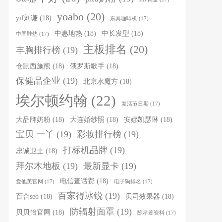
yoabo
(20)
yif刘谦
(18)
东具咖啡机
(17)
中惠地热
(18)
中长发型
(18)
中国鞋垫
(17)
主板排名
(20)
丰胸排行榜
(19)
仓鼠西施熊
(18)
俄罗斯歌手
(18)
保健品企业
(19)
北京水魔方
(18)
埃尔顿约翰
(22)
复活节日期
(17)
大品牌奶粉
(18)
大连婚纱照
(18)
安娜凯瑟琳
(18)
宝贝 一丫
(19)
彩妆排行榜
(19)
打标机品牌
(19)
忠诚卫士
(18)
拜尔木地板
(19)
最新显卡
(19)
电信查话费
(18)
爱他美官网
(17)
电子狗排名
(17)
百家得冰锐
(19)
百合seo
(18)
贝司效果器
(18)
防辐射面罩
(19)
贝贝怡官网
(18)
陈孝萱资料
(17)