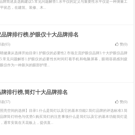
各品牌简述及选购建议5.常见问题解答1.水平仪的定义与重要性水平仪是一种测量工
平状态，在建筑、装修、木...
仪品牌排行榜,护眼仪十大品牌排名
读(65)
赞(
0
)
睛健康从选择开始目录1.护眼仪的必要性2.市场主流护眼仪品牌3.十大护眼仪品牌
仪5.常见问题解答1.护眼仪的必要性长时间盯着手机和电脑屏幕，眼睛容易感到疲
眼仪作为一种新兴的眼部护理...
品牌排行榜,筒灯十大品牌排名
读(57)
赞(
0
)
照亮空间的选择】目录1.什么是筒灯以及它的基本功能2.筒灯品牌的评选标准3.筒
各品牌筒灯特色与优势5.购买筒灯的注意事项什么是筒灯以及它的基本功能筒灯是
，通常安装在天花板上，提供直...