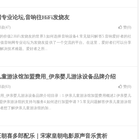
专业论坛,音响往HiFi发烧友
读(47)
赞(
0
)
的价值2.HiFi发烧友的世界3.如何选择音响设备4.常见疑问解答5.音响爱好者的社
价值音响网专业论坛为发烧友提供了一个交流的平台。在这里，爱好者们可以分享
解决技术难题。爱好者之所...
儿童游泳馆加盟费用_伊亲婴儿游泳设备品牌介绍
读(63)
赞(
0
)
用_伊亲婴儿游泳设备品牌介绍目录：1.伊亲儿童游泳馆加盟费用概述2.伊亲婴儿
加盟伊亲游泳馆的支持与服务4.如何进行加盟申请？5.常见问题解答伊亲儿童游泳馆
者想了解伊亲儿童游泳馆的加...
王朝喜多郎配乐｜宋家皇朝电影原声音乐赏析