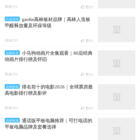
阅读(53)
赞(
0
)
gaolin高林板材品牌｜高林人造板
行业百科
甲醛释放量及环保等级
阅读(59)
赞(
0
)
小马驹动画片全集观看｜80后经典
品牌名录
动画片排行榜及怀旧
阅读(59)
赞(
0
)
排名前十的电影2026｜全球票房最
农林牧渔
高电影排行榜及影评
阅读(60)
赞(
0
)
通话版平板电脑推荐｜可打电话的
农林牧渔
平板电脑品牌及套餐选择