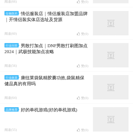
阅读(66)
赞(
0
)
情侣服装店｜情侣服装店加盟品牌
生物医药
｜开情侣装实体店选址及货源
阅读(60)
赞(
0
)
男散打加点｜DNF男散打刷图加点
行业问答
2024｜武极技能加点攻略
阅读(56)
赞(
0
)
康纽莱袋鼠精胶囊功效,袋鼠精保
行业政策
健品真的有用吗
阅读(64)
赞(
0
)
好的单机游戏(好的单机游戏)
品牌推荐
阅读(55)
赞(
0
)