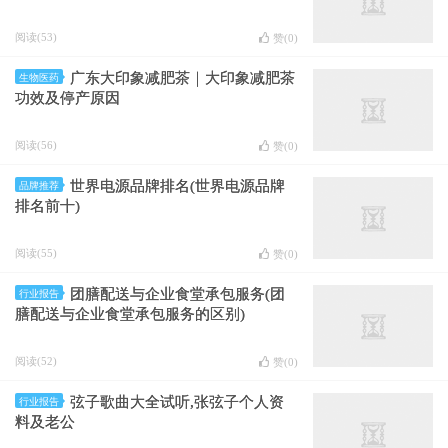
阅读(53)
赞(
0
)
广东大印象减肥茶｜大印象减肥茶
生物医药
功效及停产原因
阅读(56)
赞(
0
)
世界电源品牌排名(世界电源品牌
品牌推荐
排名前十)
阅读(55)
赞(
0
)
团膳配送与企业食堂承包服务(团
行业报告
膳配送与企业食堂承包服务的区别)
阅读(52)
赞(
0
)
弦子歌曲大全试听,张弦子个人资
行业报告
料及老公