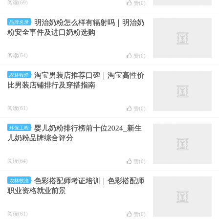
阅读(69)
赞(
0
)
明治奶粉怎么样有辐射吗｜明治奶
品牌名录
粉安全事件及进口奶粉选购
阅读(64)
赞(
0
)
淘宝男装店推荐口碑｜淘宝高性价
农林牧渔
比男装店铺排行及穿搭指南
阅读(61)
赞(
0
)
婴儿奶粉排行榜前十位2024_新生
环保工程
儿奶粉品牌综合评分
阅读(64)
赞(
0
)
色彩搭配师考证培训｜色彩搭配师
农林牧渔
职业资格就业前景
阅读(61)
赞(
0
)