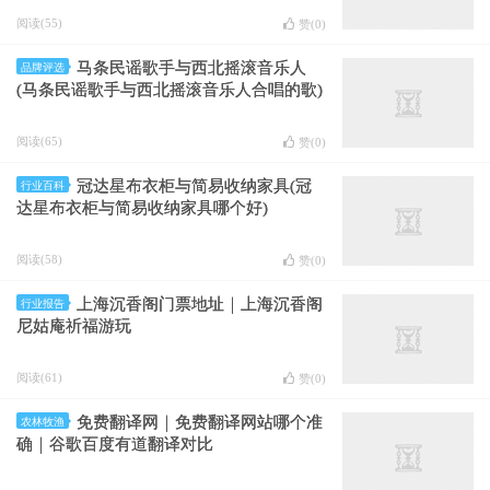
阅读(55)
赞(
0
)
马条民谣歌手与西北摇滚音乐人
品牌评选
(马条民谣歌手与西北摇滚音乐人合唱的歌)
阅读(65)
赞(
0
)
冠达星布衣柜与简易收纳家具(冠
行业百科
达星布衣柜与简易收纳家具哪个好)
阅读(58)
赞(
0
)
上海沉香阁门票地址｜上海沉香阁
行业报告
尼姑庵祈福游玩
阅读(61)
赞(
0
)
免费翻译网｜免费翻译网站哪个准
农林牧渔
确｜谷歌百度有道翻译对比