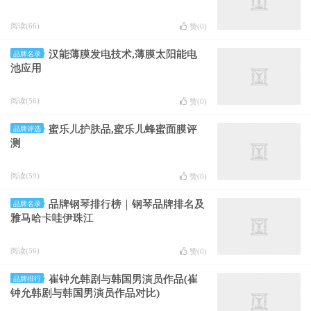
阅读(66)
赞(
0
)
汉能薄膜发电技术,薄膜太阳能电
品牌名录
池应用
阅读(56)
赞(
0
)
蜜乐儿护肤品,蜜乐儿蜂蜜面膜评
品牌评选
测
阅读(59)
赞(
0
)
品牌钢琴排行榜｜钢琴品牌排名及
品牌名录
雅马哈卡哇伊珠江
阅读(56)
赞(
0
)
崔钟允韩剧与韩国男演员作品(崔
品牌排行
钟允韩剧与韩国男演员作品对比)