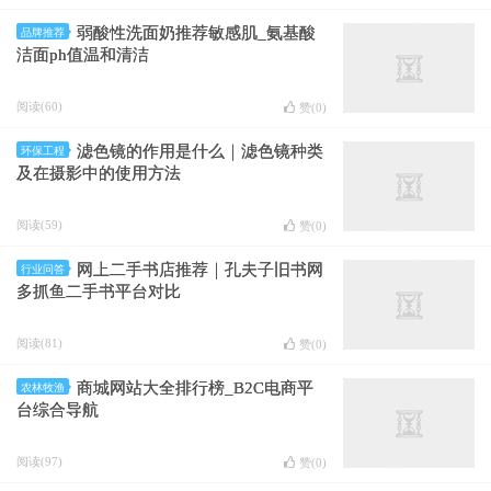
弱酸性洗面奶推荐敏感肌_氨基酸
品牌推荐
洁面ph值温和清洁
阅读(60)
赞(
0
)
滤色镜的作用是什么｜滤色镜种类
环保工程
及在摄影中的使用方法
阅读(59)
赞(
0
)
网上二手书店推荐｜孔夫子旧书网
行业问答
多抓鱼二手书平台对比
阅读(81)
赞(
0
)
商城网站大全排行榜_B2C电商平
农林牧渔
台综合导航
阅读(97)
赞(
0
)