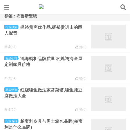
标签：布鲁斯壁纸
梶裕贵声优作品,梶裕贵进击的巨
行业政策
人配音
阅读(47)
赞(
0
)
鸿海橱柜品牌质量评测,鸿海全屋
食品饮料
定制家具价格
阅读(54)
赞(
0
)
红烧嘎鱼做法家常菜谱,嘎鱼炖豆
品牌评选
腐做法大全
阅读(50)
赞(
0
)
柏宝利皮具与男士箱包品牌(柏宝
行业百科
利是什么品牌)