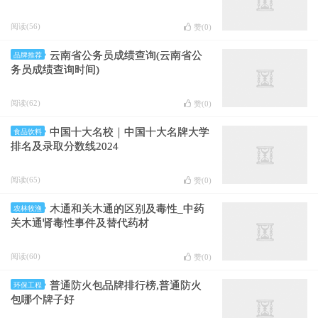
阅读(56)
赞(
0
)
云南省公务员成绩查询(云南省公
品牌推荐
务员成绩查询时间)
阅读(62)
赞(
0
)
中国十大名校｜中国十大名牌大学
食品饮料
排名及录取分数线2024
阅读(65)
赞(
0
)
木通和关木通的区别及毒性_中药
农林牧渔
关木通肾毒性事件及替代药材
阅读(60)
赞(
0
)
普通防火包品牌排行榜,普通防火
环保工程
包哪个牌子好