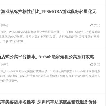
6年游戏鼠标推荐性价比_FPSMOBA游戏鼠标轻量化无
读(62)
赞(
0
)
性价比_FPS/MOBA游戏鼠标轻量化无线推荐目录-一、了解FPS和MOBA游戏对鼠
无线鼠标的优势-三、性价比高的推荐产品-四、选购游戏鼠标时需要注意的事项-
解FPS和MOB...
店式公寓平台推荐_ Airbnb途家短租公寓预订攻略
读(63)
赞(
0
)
_Airbnb途家短租公寓预订攻略目录：1.短租公寓的优势2.Airbnb与途家的特点
短租公寓4.预订流程与注意事项5.常见问题解答1.短租公寓的优势短租公寓近年来
特的优势分...
汽车美容店排名推荐_深圳汽车贴膜镀晶精洗服务价格