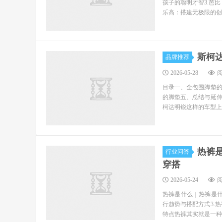
孩子的聪明才智3.芭
乐高：搭建无极限的创
斯柯
品牌推荐
2026-05-28
阅
目录一、全包围脚垫
的脚垫五、总结与延
柯达明锐这样的车型上
热裤
行业问答
穿搭
2026-05-24
阅
热裤是什么｜热裤是什
行趋势与搭配方式3.热
特点热裤其实就是一种