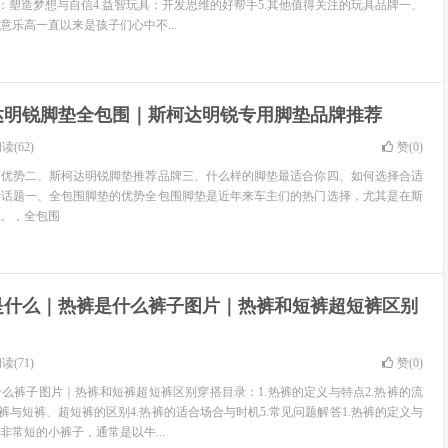
比：塑造梦想与自信4.益智玩具：开发思维的好帮手5.其他值得关注的玩具品牌一、
意乐高一直以来是孩子们心中不...
达明锐脚垫全包围｜斯柯达明锐专用脚垫品牌推荐
读(62)
赞(
0
)
的优势二、斯柯达明锐脚垫推荐品牌三、什么样的脚垫最适合你四、如何选择合适
伸话题一、全包围脚垫的优势全包围脚垫是近年来车主们的热门选择，尤其是在斯
。，全包围
是什么｜热裤是什么裤子图片｜热裤和短裤超短裤区别
读(71)
赞(
0
)
么裤子图片｜热裤和短裤超短裤区别穿搭目录：1.热裤的定义与特点2.热裤的流
裤与短裤、超短裤的区别4.热裤的适合场合与时机5.常见问题解答1.热裤的定义与
非常短的小裤子，通常是以牛...