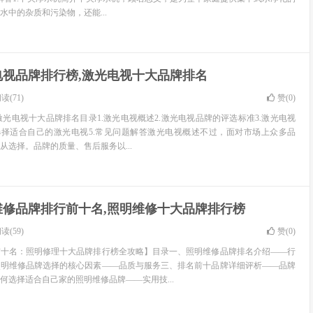
水中的杂质和污染物，还能...
电视品牌排行榜,激光电视十大品牌排名
读(71)
赞(
0
)
激光电视十大品牌排名目录1.激光电视概述2.激光电视品牌的评选标准3.激光电视
选择适合自己的激光电视5.常见问题解答激光电视概述不过，面对市场上众多品
从选择。品牌的质量、售后服务以...
维修品牌排行前十名,照明维修十大品牌排行榜
读(59)
赞(
0
)
前十名：照明修理十大品牌排行榜全攻略】目录一、照明维修品牌排名介绍——行
照明维修品牌选择的核心因素——品质与服务三、排名前十品牌详细评析——品牌
何选择适合自己家的照明维修品牌——实用技...