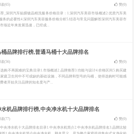
读(65)
赞(
0
)
荐_深圳汽车贴膜镀晶精洗服务价格目录：1.深圳汽车美容市场概述2.优质汽车美
晶服务的必要性4.深圳汽车美容服务价格分析5.结语与常见问题解答深圳汽车美容市
市场近年来发展迅速，已经成...
马桶品牌排行榜,普通马桶十大品牌排名
读(56)
赞(
0
)
购不再困难的宝典目录1.市场概述2.品牌推荐3.功能与设计4.价格区间5.购买建
是家庭卫生间中不可或缺的基础设施，不同品牌和型号的马桶，使得选购时可能感
费者开始关注品牌的知名度与产...
净水机品牌排行榜,中央净水机十大品牌排名
读(77)
赞(
0
)
中央净水机十大品牌排名目录1.中央净水机简介2.中央净水机品牌排名3.品牌比较
问题解答1.中央净水机简介中央净水机，顾名思义，是为整个家庭提供集中式水净化的