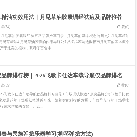
草精油功效用法｜月见草油胶囊调经祛痘及品牌推荐
读(54)
赞(
0
)
月见草油胶囊调经祛痘及品牌推荐目录1.月见草的基本概念与历史2.月见草精油
用月见草精油4.月见草油胶囊的作用与好处5.品牌推荐与选购指南月见草的基本概念
产于北美的植物，其种子富含丰...
品牌排行榜｜2026飞歌卡仕达车载导航仪品牌排名
读(59)
赞(
0
)
26飞歌卡仕达车载导航仪品牌排名目录1.市场现状概述2.顶尖品牌分析3.性价比优
.未来发展趋势市场现状概述近年来，随着智能科技的发展，车载导航仪的市场需求
需求增加的背景下。20...
演奏与民族弹拨乐器学习(柳琴弹拨方法)