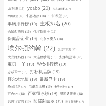
yoabo
(20)
yif刘谦
(18)
东具咖啡机
(17)
中惠地热
(18)
中长发型
(18)
中国鞋垫
(17)
主板排名
(20)
丰胸排行榜
(19)
仓鼠西施熊
(18)
俄罗斯歌手
(18)
保健品企业
(19)
北京水魔方
(18)
埃尔顿约翰
(22)
复活节日期
(17)
大品牌奶粉
(18)
大连婚纱照
(18)
安娜凯瑟琳
(18)
宝贝 一丫
(19)
彩妆排行榜
(19)
打标机品牌
(19)
忠诚卫士
(18)
拜尔木地板
(19)
最新显卡
(19)
电信查话费
(18)
爱他美官网
(17)
电子狗排名
(17)
百家得冰锐
(19)
百合seo
(18)
贝司效果器
(18)
防辐射面罩
(19)
贝贝怡官网
(18)
陈孝萱资料
(17)