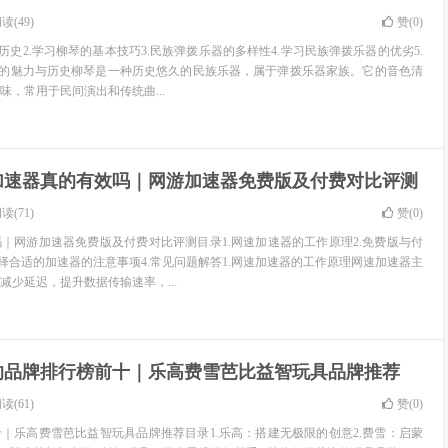
读(49)
赞(
0
)
历史2.学习柳琴的基本技巧3.民族弹拨乐器的多样性4.学习民族弹拨乐器的优劣5.
琴的魅力与历史柳琴是一种历史悠久的民族乐器，属于弹拨乐器家族。它的音色清
味，常用于民间演出和传统曲...
加速器真的有效吗｜网游加速器免费版及付费对比评测
读(71)
赞(
0
)
｜网游加速器免费版及付费对比评测目录1.网速加速器的工作原理2.免费版与付
选择合适的加速器的注意事项4.常见问题解答1.网速加速器的工作原理网速加速器主
减少延迟，提升数据传输速率，...
的品牌排行榜前十｜乐高费雪芭比益智玩具品牌推荐
读(61)
赞(
0
)
｜乐高费雪芭比益智玩具品牌推荐目录1.乐高：搭建无极限的创意2.费雪：启蒙