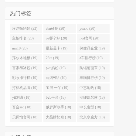
热门标签
埃尔顿约翰 (22)
cbn砂轮 (20)
yoabo (20)
主板排名 (20)
oa哪个好 (20)
nod官网 (20)
nas10 (20)
最新显卡 (19)
保健品企业 (19)
拜尔木地板 (19)
28iii (19)
a车排行榜 (19)
百家得冰锐 (19)
pku奶粉 (19)
防辐射面罩 (19)
彩妆排行榜 (19)
mp3网站 (19)
丰胸排行榜 (19)
打标机品牌 (19)
宝贝 一丫 (19)
中惠地热 (18)
yif刘谦 (18)
b2b平台 (18)
安娜凯瑟琳 (18)
百合seo (18)
俄罗斯歌手 (18)
中长发型 (18)
贝贝怡官网 (18)
大品牌奶粉 (18)
北京水魔方 (18)