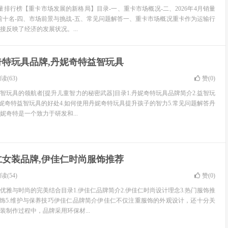
销量排行榜【重卡市场发展的新格局】目录-一、重卡市场概况-二、2026年4月销量
前十名-四、市场前景与挑战-五、常见问题解答一、重卡市场概况重卡作为运输行
接反映了经济的发展状况。...
奇特玩具品牌,丹妮奇特益智玩具
读(63)
赞(
0
)
智玩具的领航者[提升儿童智力的秘密武器]目录1.丹妮奇特玩具品牌简介2.益智玩
丹妮奇特益智玩具的好处4.如何使用丹妮奇特玩具提升孩子的智力5.常见问题解答丹
妮奇特是一个致力于研发和...
仁女装品牌,伊佳仁时尚服饰推荐
读(54)
赞(
0
)
优雅与时尚的完美结合目录1.伊佳仁品牌简介2.伊佳仁时尚设计理念3.热门服饰推
服饰5.维护与保养技巧伊佳仁品牌简介伊佳仁不仅注重服饰的外观设计，还十分关
装制作过程中，品牌采用环保材...