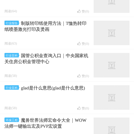
阅读(64)
赞(
0
)
制版转印纸使用方法｜T恤热转印
行业报告
纸喷墨激光打印及烫画
阅读(63)
赞(
0
)
国管公积金查询入口｜中央国家机
行业百科
关住房公积金管理中心
阅读(58)
赞(
0
)
glad是什么意思(glad是什么意思)
行业百科
阅读(58)
赞(
0
)
魔兽世界法师宏命令大全｜WOW
环保工程
法师一键输出宏及PVP宏设置