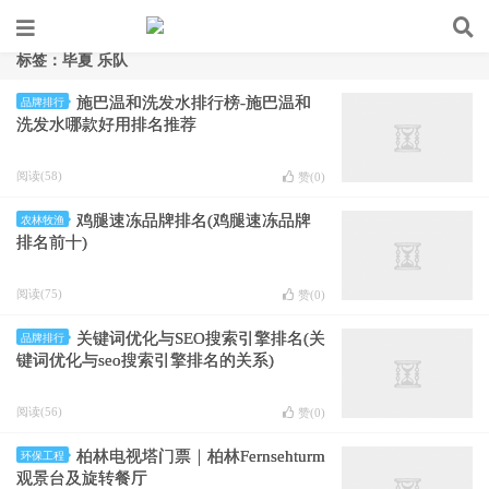
标签：毕夏 乐队
施巴温和洗发水排行榜-施巴温和
品牌排行
洗发水哪款好用排名推荐
阅读(58)
赞(
0
)
鸡腿速冻品牌排名(鸡腿速冻品牌
农林牧渔
排名前十)
阅读(75)
赞(
0
)
关键词优化与SEO搜索引擎排名(关
品牌排行
键词优化与seo搜索引擎排名的关系)
阅读(56)
赞(
0
)
柏林电视塔门票｜柏林Fernsehturm
环保工程
观景台及旋转餐厅