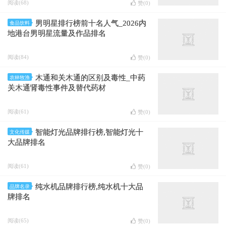
阅读(68)
赞(
0
)
男明星排行榜前十名人气_2026内
食品饮料
地港台男明星流量及作品排名
阅读(84)
赞(
0
)
木通和关木通的区别及毒性_中药
农林牧渔
关木通肾毒性事件及替代药材
阅读(61)
赞(
0
)
智能灯光品牌排行榜,智能灯光十
文化传媒
大品牌排名
阅读(61)
赞(
0
)
纯水机品牌排行榜,纯水机十大品
品牌名录
牌排名
阅读(65)
赞(
0
)