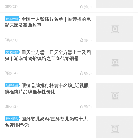
阅读(62)
赞(
0
)
全国十大禁播片名单｜被禁播的电
食品饮料
影原因及幕后故事
阅读(54)
赞(
0
)
皿天全方罍｜皿天全方罍出土及回
文化传媒
归｜湖南博物馆镇馆之宝商代青铜器
阅读(54)
赞(
0
)
眼镜品牌排行榜前十名牌_近视眼
品牌名录
镜框镜片品牌推荐性价比
阅读(72)
赞(
0
)
国外婴儿奶粉(国外婴儿奶粉十大
行业报告
名牌排行榜)