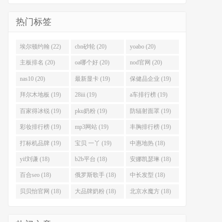
热门标签
埃尔顿约翰 (22)
cbn砂轮 (20)
yoabo (20)
主板排名 (20)
oa哪个好 (20)
nod官网 (20)
nas10 (20)
最新显卡 (19)
保健品企业 (19)
拜尔木地板 (19)
28iii (19)
a车排行榜 (19)
百家得冰锐 (19)
pku奶粉 (19)
防辐射面罩 (19)
彩妆排行榜 (19)
mp3网站 (19)
丰胸排行榜 (19)
打标机品牌 (19)
宝贝 一丫 (19)
中惠地热 (18)
yif刘谦 (18)
b2b平台 (18)
安娜凯瑟琳 (18)
百合seo (18)
俄罗斯歌手 (18)
中长发型 (18)
贝贝怡官网 (18)
大品牌奶粉 (18)
北京水魔方 (18)