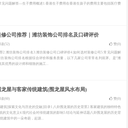
.常见问题解答---生子费用概述1.香港生子费用在香港生孩子的费用主要包括医疗费
装修公司推荐｜潍坊装饰公司排名及口碑评价
读(52)
赞(
0
)
荐2.潍坊装饰公司排名3.潍坊装修公司口碑评价4.如何选对装修公司5.常见问题解
潍坊装饰公司排名根据综合评价和服务质量，以下几家公司常常名列前茅。是“潍
其优秀的设计师和细致的施工...
围龙屋与客家传统建筑(围龙屋风水布局)
读(60)
赞(
0
)
建筑[探索文化与历史的交融]目录1.八卦围龙屋的历史背景2.客家建筑的独特特色
建筑的文化意义4.现代社会对传统建筑的影响5.结论与延伸话题八卦围龙屋的历史背
统建筑中的一朵奇葩，起源...