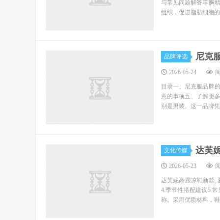
与常见问题解答丰胸
组织，促进脂肪细胞的
尼克
品牌评选
2026-05-24
阅
目录一、尼克服品牌
意的事项五、了解更
别是男装。这一品牌凭
达芙
文化传媒
2026-05-23
阅
达芙妮高跟凉鞋新款_
4.季节性搭配建议5
称。采用优质材料，鞋