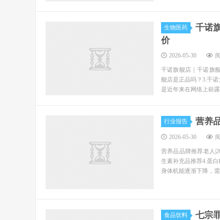
千诺
生物医药
价
2026-05-30
阅
千诺旗舰店｜千诺旗舰
舰店是正品吗？3.千
是近年来在网络上崭露
营养品
行业报告
2026-05-30
阅
营养品品牌推荐老人|2
生素补充品推荐4.蛋
身体机能逐渐下降，需要
七宗
食品饮料