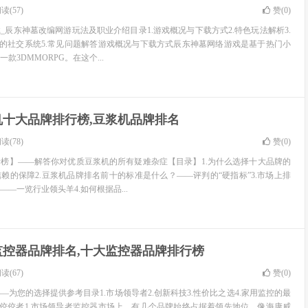
读(57)
赞(
0
)
_辰东神墓改编网游玩法及职业介绍目录1.游戏概况与下载方式2.特色玩法解析3.
中的社交系统5.常见问题解答游戏概况与下载方式辰东神墓网络游戏是基于热门小
款3DMMORPG。在这个...
机十大品牌排行榜,豆浆机品牌排名
读(78)
赞(
0
)
榜】——解答你对优质豆浆机的所有疑难杂症【目录】1.为什么选择十大品牌的
赖的保障2.豆浆机品牌排名前十的标准是什么？——评判的“硬指标”3.市场上排
—一览行业领头羊4.如何根据品...
监控器品牌排名,十大监控器品牌排行榜
读(67)
赞(
0
)
为您的选择提供参考目录1.市场领导者2.创新科技3.性价比之选4.家用监控的最
的佼佼者1.市场领导者监控器市场上，有几个品牌始终占据着领先地位。像海康威