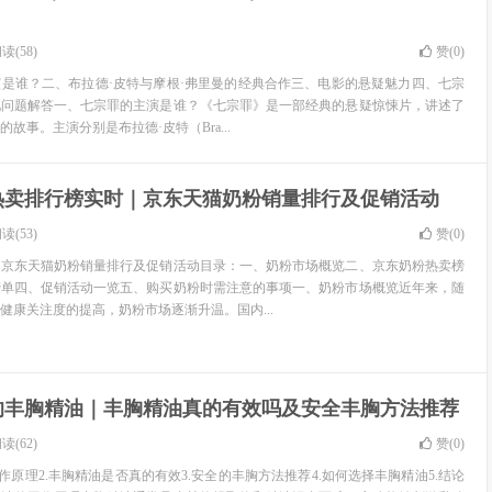
读(58)
赞(
0
)
是谁？二、布拉德·皮特与摩根·弗里曼的经典合作三、电影的悬疑魅力四、七宗
见问题解答一、七宗罪的主演是谁？《七宗罪》是一部经典的悬疑惊悚片，讲述了
故事。主演分别是布拉德·皮特（Bra...
热卖排行榜实时｜京东天猫奶粉销量排行及促销活动
读(53)
赞(
0
)
｜京东天猫奶粉销量排行及促销活动目录：一、奶粉市场概览二、京东奶粉热卖榜
榜单四、促销活动一览五、购买奶粉时需注意的事项一、奶粉市场概览近年来，随
健康关注度的提高，奶粉市场逐渐升温。国内...
的丰胸精油｜丰胸精油真的有效吗及安全丰胸方法推荐
读(62)
赞(
0
)
作原理2.丰胸精油是否真的有效3.安全的丰胸方法推荐4.如何选择丰胸精油5.结论