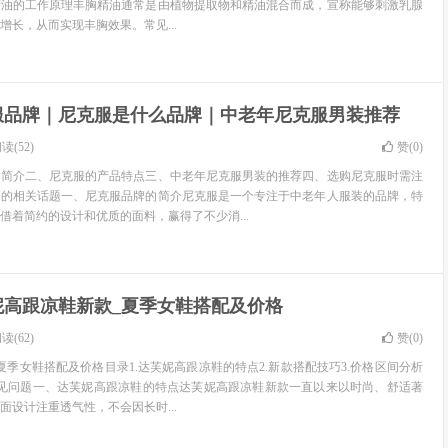
精油的工作原理丰胸精油通常是由植物提取物和精油混合而成，宣称能够刺激乳腺
增长，从而实现丰胸效果。常见...
服品牌｜尼克服是什么品牌｜中老年尼克服男装推荐
读(52)
赞(
0
)
的简介二、尼克服的产品特点三、中老年尼克服男装的推荐四、选购尼克服时需注
多的相关话题一、尼克服品牌的简介尼克服是一个专注于中老年人服装的品牌，特
借着简约的设计和优质的面料，赢得了不少消...
妮高跟凉鞋新款_夏季女鞋搭配及价格
读(62)
赞(
0
)
夏季女鞋搭配及价格目录1.达芙妮高跟凉鞋的特点2.新款搭配技巧3.价格区间分析
.常见问题一、达芙妮高跟凉鞋的特点达芙妮高跟凉鞋新款一直以来以时尚、舒适著
面设计注重透气性，不会因长时...