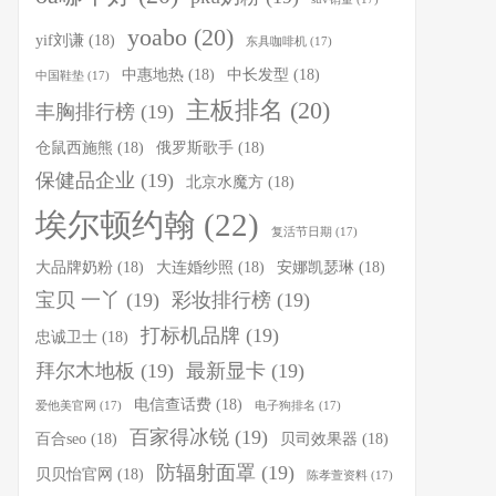
yoabo
(20)
yif刘谦
(18)
东具咖啡机
(17)
中惠地热
(18)
中长发型
(18)
中国鞋垫
(17)
主板排名
(20)
丰胸排行榜
(19)
仓鼠西施熊
(18)
俄罗斯歌手
(18)
保健品企业
(19)
北京水魔方
(18)
埃尔顿约翰
(22)
复活节日期
(17)
大品牌奶粉
(18)
大连婚纱照
(18)
安娜凯瑟琳
(18)
宝贝 一丫
(19)
彩妆排行榜
(19)
打标机品牌
(19)
忠诚卫士
(18)
拜尔木地板
(19)
最新显卡
(19)
电信查话费
(18)
爱他美官网
(17)
电子狗排名
(17)
百家得冰锐
(19)
百合seo
(18)
贝司效果器
(18)
防辐射面罩
(19)
贝贝怡官网
(18)
陈孝萱资料
(17)