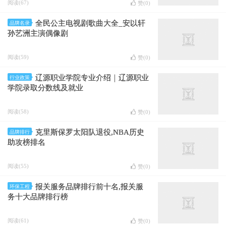
阅读(67)
赞(
0
)
全民公主电视剧歌曲大全_安以轩
品牌名录
孙艺洲主演偶像剧
阅读(59)
赞(
0
)
辽源职业学院专业介绍｜辽源职业
行业政策
学院录取分数线及就业
阅读(58)
赞(
0
)
克里斯保罗太阳队退役,NBA历史
品牌排行
助攻榜排名
阅读(55)
赞(
0
)
报关服务品牌排行前十名,报关服
环保工程
务十大品牌排行榜
阅读(61)
赞(
0
)