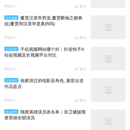
阅读(51)
赞(
0
)
董贤汉哀帝男宠,董贤断袖之癖典
文化传媒
故(董贤和汉哀帝是真的吗)
阅读(62)
赞(
0
)
手机视频网站哪个好｜抖音快手B
行业百科
站短视频及长视频平台对比
阅读(62)
赞(
0
)
徐娇演过的电影及角色_童星出道
行业百科
作品盘点
阅读(61)
赞(
0
)
隋唐英雄演员表名单｜张卫健版隋
食品饮料
唐英雄全部演员