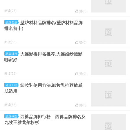
阅读(75)
赞(
0
)
壁炉材料品牌排名(壁炉材料品牌
品牌名录
排名前十)
阅读(58)
赞(
0
)
大连影楼排名推荐,大连婚纱摄影
品牌排行
哪家好
阅读(55)
赞(
0
)
卸妆乳使用方法,卸妆乳推荐敏感
环保工程
肌适用
阅读(56)
赞(
0
)
西裤品牌排行榜｜西裤品牌排名及
品牌评选
九牧王雅戈尔杉杉