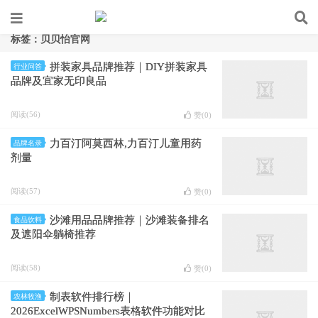
标签：贝贝怡官网
拼装家具品牌推荐｜DIY拼装家具
行业问答
品牌及宜家无印良品
阅读(56)
赞(
0
)
力百汀阿莫西林,力百汀儿童用药
品牌名录
剂量
阅读(57)
赞(
0
)
沙滩用品品牌推荐｜沙滩装备排名
食品饮料
及遮阳伞躺椅推荐
阅读(58)
赞(
0
)
制表软件排行榜｜
农林牧渔
2026ExcelWPSNumbers表格软件功能对比