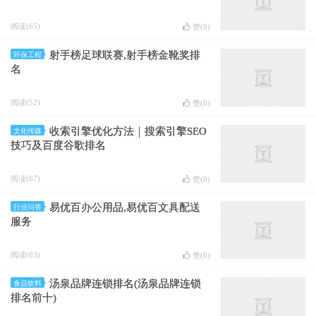
阅读(65)
赞(
0
)
射手榜足球联赛,射手榜金靴奖排
环保工程
名
阅读(52)
赞(
0
)
收索引擎优化方法｜搜索引擎SEO
文化传媒
技巧及百度谷歌排名
阅读(67)
赞(
0
)
易优百办公用品,易优百文具配送
行业问答
服务
阅读(63)
赞(
0
)
汤泉品牌连锁排名(汤泉品牌连锁
食品饮料
排名前十)