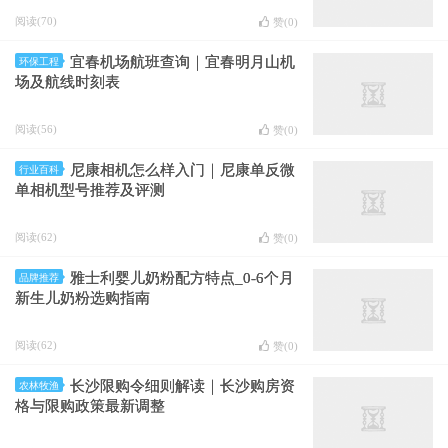
阅读(70)
赞(
0
)
宜春机场航班查询｜宜春明月山机
环保工程
场及航线时刻表
阅读(56)
赞(
0
)
尼康相机怎么样入门｜尼康单反微
行业百科
单相机型号推荐及评测
阅读(62)
赞(
0
)
雅士利婴儿奶粉配方特点_0-6个月
品牌推荐
新生儿奶粉选购指南
阅读(62)
赞(
0
)
长沙限购令细则解读｜长沙购房资
农林牧渔
格与限购政策最新调整