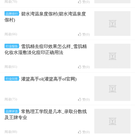
阅读(70)
赞(
0
)
碧水湾温泉度假村(碧水湾温泉度
品牌排行
假村)
阅读(66)
赞(
0
)
雪肌精去痘印效果怎么样_雪肌精
行业报告
化妆水湿敷淡化痘印正确用法
阅读(61)
赞(
0
)
灌篮高手ol(灌篮高手ol官网)
行业问答
阅读(75)
赞(
0
)
常熟理工学院是几本_录取分数线
品牌评选
及王牌专业
阅读(88)
赞(
0
)