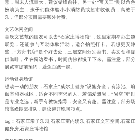
意，周末人流量大，建议错峰前往。另一处“宝贝王”则以角色
扮演为主，孩子们能体验小小消防员或超市收银员，寓教于
乐，但部分项目需要额外付费。
文艺休闲空间
喜欢文艺范的朋友可以去“石家庄博物馆”，这里定期举办主题
展览，还能参与互动体验活动，适合拍照打卡。若想更安静
些，“方舟书店”是个好去处，三层空间分别卖书、卖文创和提
供咖啡，坐在窗边看书，时间仿佛都慢了下来。需注意，部分
展览需提前预约，避免白跑一趟。
运动健身场馆
想动一动的朋友，石家庄“威尔士健身”设施齐全，有泳池、瑜
伽室和器械区，适合不同需求的人。若偏爱攀岩，“岩空间”则
是专业之选，新手有教练指导，安全又有趣。需注意，部分场
馆高峰期需排队，建议避开晚间79点。
tag：石家庄亲子乐园,石家庄室内娱乐,石家庄文艺空间,石家庄
健身房,石家庄博物馆