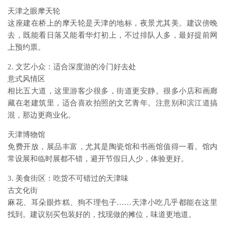
天津之眼摩天轮
这座建在桥上的摩天轮是天津的地标，夜景尤其美。建议傍晚
去，既能看日落又能看华灯初上，不过排队人多，最好提前网
上预约票。
2. 文艺小众：适合深度游的冷门好去处
意式风情区
相比五大道，这里游客少很多，街道更安静。很多小店和画廊
藏在老建筑里，适合喜欢拍照的文艺青年。注意别和滨江道搞
混，那边更商业化。
天津博物馆
免费开放，展品丰富，尤其是陶瓷馆和书画馆值得一看。馆内
常设展和临时展都不错，避开节假日人少，体验更好。
3. 美食街区：吃货不可错过的天津味
古文化街
麻花、耳朵眼炸糕、狗不理包子……天津小吃几乎都能在这里
找到。建议别买包装好的，找现做的摊位，味道更地道。