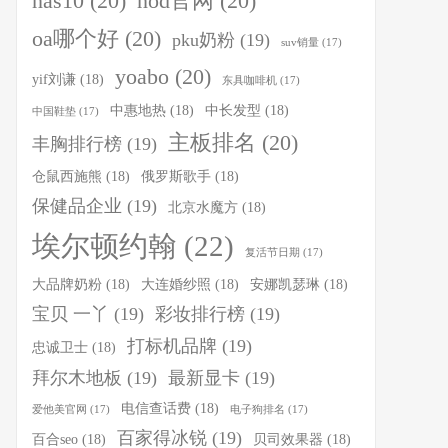
nas10
(20)
nod官网
(20)
oa哪个好
(20)
pku奶粉
(19)
suv销量
(17)
yoabo
(20)
yif刘谦
(18)
东具咖啡机
(17)
中惠地热
(18)
中长发型
(18)
中国鞋垫
(17)
主板排名
(20)
丰胸排行榜
(19)
仓鼠西施熊
(18)
俄罗斯歌手
(18)
保健品企业
(19)
北京水魔方
(18)
埃尔顿约翰
(22)
复活节日期
(17)
大品牌奶粉
(18)
大连婚纱照
(18)
安娜凯瑟琳
(18)
宝贝 一丫
(19)
彩妆排行榜
(19)
打标机品牌
(19)
忠诚卫士
(18)
拜尔木地板
(19)
最新显卡
(19)
电信查话费
(18)
爱他美官网
(17)
电子狗排名
(17)
百家得冰锐
(19)
百合seo
(18)
贝司效果器
(18)