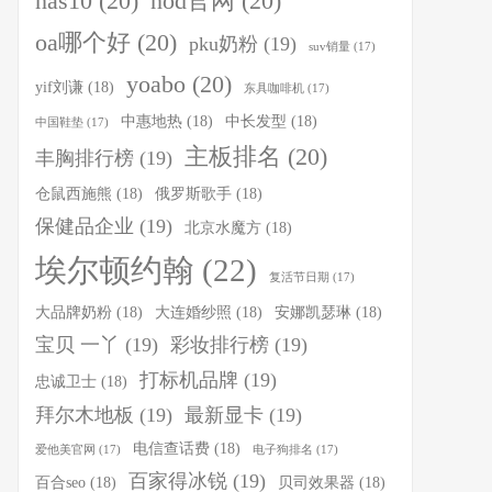
nas10
(20)
nod官网
(20)
oa哪个好
(20)
pku奶粉
(19)
suv销量
(17)
yoabo
(20)
yif刘谦
(18)
东具咖啡机
(17)
中惠地热
(18)
中长发型
(18)
中国鞋垫
(17)
主板排名
(20)
丰胸排行榜
(19)
仓鼠西施熊
(18)
俄罗斯歌手
(18)
保健品企业
(19)
北京水魔方
(18)
埃尔顿约翰
(22)
复活节日期
(17)
大品牌奶粉
(18)
大连婚纱照
(18)
安娜凯瑟琳
(18)
宝贝 一丫
(19)
彩妆排行榜
(19)
打标机品牌
(19)
忠诚卫士
(18)
拜尔木地板
(19)
最新显卡
(19)
电信查话费
(18)
爱他美官网
(17)
电子狗排名
(17)
百家得冰锐
(19)
百合seo
(18)
贝司效果器
(18)