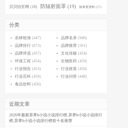
防辐射面罩
(19)
贝贝怡官网
(18)
陈孝萱资料
(17)
分类
农林牧渔
(447)
品牌名录
(948)
品牌排行
(673)
品牌推荐
(561)
品牌评选
(457)
文化传媒
(454)
环保工程
(454)
生物医药
(459)
行业报告
(453)
行业政策
(450)
行业百科
(459)
行业问答
(448)
食品饮料
(456)
近期文章
2026年最新异界h小说小说排行榜,异界h小说小说排行
榜,异界h小说小说排行榜前十名推荐