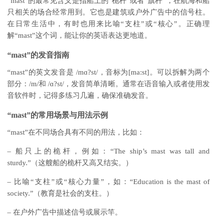
“mast”的最常见含义是指船上的“桅杆”或者“旗杆”，在航海和船
只相关的场合经常用到。它也是建筑或户外广告中的信号柱。
在日常生活中，有时也用来比喻“支柱”或“核心”。正确理
解“mast”这个词，能让你的英语表达更地道。
“mast”的发音指南
“mast”的英文发音是 /mɑ?st/，音标为[ma:st]。可以拆解为两个
部分：/m/和 /ɑ?st/，发音简单清晰。通常在语音输入或者使用发
音软件时，记得多练习几遍，确保准确发音。
“mast”的常用场景与用法示例
“mast”在不同场合具有不同的用法，比如：
– 船只上的桅杆，例如：“The ship’s mast was tall and
sturdy.”（这艘船的桅杆又高又结实。）
– 比喻“支柱”或“核心力量”，如：“Education is the mast of
society.”（教育是社会的支柱。）
– 在户外广告中描述信号或展示竿。