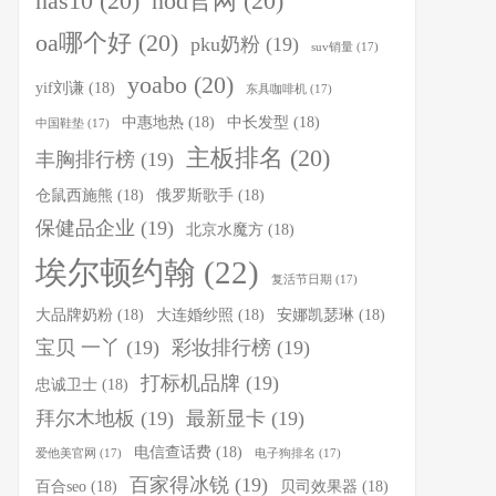
nas10
(20)
nod官网
(20)
oa哪个好
(20)
pku奶粉
(19)
suv销量
(17)
yoabo
(20)
yif刘谦
(18)
东具咖啡机
(17)
中惠地热
(18)
中长发型
(18)
中国鞋垫
(17)
主板排名
(20)
丰胸排行榜
(19)
仓鼠西施熊
(18)
俄罗斯歌手
(18)
保健品企业
(19)
北京水魔方
(18)
埃尔顿约翰
(22)
复活节日期
(17)
大品牌奶粉
(18)
大连婚纱照
(18)
安娜凯瑟琳
(18)
宝贝 一丫
(19)
彩妆排行榜
(19)
打标机品牌
(19)
忠诚卫士
(18)
拜尔木地板
(19)
最新显卡
(19)
电信查话费
(18)
爱他美官网
(17)
电子狗排名
(17)
百家得冰锐
(19)
百合seo
(18)
贝司效果器
(18)