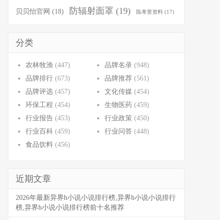
防辐射面罩
(19)
贝贝怡官网
(18)
陈孝萱资料
(17)
分类
农林牧渔
(447)
品牌名录
(948)
品牌排行
(673)
品牌推荐
(561)
品牌评选
(457)
文化传媒
(454)
环保工程
(454)
生物医药
(459)
行业报告
(453)
行业政策
(450)
行业百科
(459)
行业问答
(448)
食品饮料
(456)
近期文章
2026年最新异界h小说小说排行榜,异界h小说小说排行
榜,异界h小说小说排行榜前十名推荐