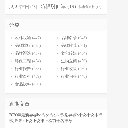
防辐射面罩
(19)
贝贝怡官网
(18)
陈孝萱资料
(17)
分类
农林牧渔
(447)
品牌名录
(948)
品牌排行
(673)
品牌推荐
(561)
品牌评选
(457)
文化传媒
(454)
环保工程
(454)
生物医药
(459)
行业报告
(453)
行业政策
(450)
行业百科
(459)
行业问答
(448)
食品饮料
(456)
近期文章
2026年最新异界h小说小说排行榜,异界h小说小说排行
榜,异界h小说小说排行榜前十名推荐