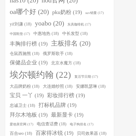
nas10
(20)
nod官网
(20)
oa哪个好
(20)
pku奶粉
(19)
suv销量
(17)
yoabo
(20)
yif刘谦
(18)
东具咖啡机
(17)
中惠地热
(18)
中长发型
(18)
中国鞋垫
(17)
主板排名
(20)
丰胸排行榜
(19)
仓鼠西施熊
(18)
俄罗斯歌手
(18)
保健品企业
(19)
北京水魔方
(18)
埃尔顿约翰
(22)
复活节日期
(17)
大品牌奶粉
(18)
大连婚纱照
(18)
安娜凯瑟琳
(18)
宝贝 一丫
(19)
彩妆排行榜
(19)
打标机品牌
(19)
忠诚卫士
(18)
拜尔木地板
(19)
最新显卡
(19)
电信查话费
(18)
爱他美官网
(17)
电子狗排名
(17)
百家得冰锐
(19)
百合seo
(18)
贝司效果器
(18)