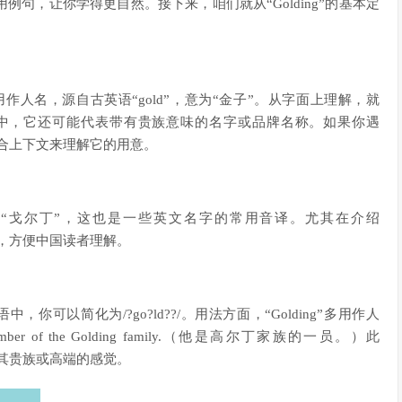
句，让你学得更自然。接下来，咱们就从“Golding”的基本定
以用作人名，源自古英语“gold”，意为“金子”。从字面上理解，就
境中，它还可能代表带有贵族意味的名字或品牌名称。如果你遇
要结合上下文来理解它的用意。
丁”或“戈尔丁”，这也是一些英文名字的常用音译。尤其在介绍
原意，方便中国读者理解。
常口语中，你可以简化为/?go?ld??/。用法方面，“Golding”多用作人
 of the Golding family.（他是高尔丁家族的一员。）此
加强其贵族或高端的感觉。