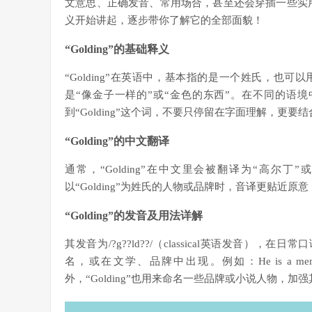
文意思、正确发音、常用场合，甚至还会穿插一些实用例
义开始讲起，逐步带你了解它的全部面貌！
“Golding”的基础释义
“Golding”在英语中，基本指的是一个姓氏，也可
是“像金子一样的”或“金色的东西”。在不同的语
到“Golding”这个词，不要只停留在字面理解，更
“Golding”的中文翻译
通常，“Golding”在中文里会被翻译为“高尔
以“Golding”为姓氏的人物或品牌时，音译更贴近
“Golding”的发音及用法详解
其发音为/?g??ld??/（classical英语发音），在日
名，或在文学、品牌中出现。例如：He is a member
外，“Golding”也用来命名一些品牌或小说人物，