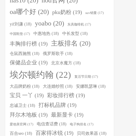
nas10
(20)
nod官网
(20)
oa哪个好
(20)
pku奶粉
(19)
suv销量
(17)
yoabo
(20)
yif刘谦
(18)
东具咖啡机
(17)
中惠地热
(18)
中长发型
(18)
中国鞋垫
(17)
主板排名
(20)
丰胸排行榜
(19)
仓鼠西施熊
(18)
俄罗斯歌手
(18)
保健品企业
(19)
北京水魔方
(18)
埃尔顿约翰
(22)
复活节日期
(17)
大品牌奶粉
(18)
大连婚纱照
(18)
安娜凯瑟琳
(18)
宝贝 一丫
(19)
彩妆排行榜
(19)
打标机品牌
(19)
忠诚卫士
(18)
拜尔木地板
(19)
最新显卡
(19)
电信查话费
(18)
爱他美官网
(17)
电子狗排名
(17)
百家得冰锐
(19)
百合seo
(18)
贝司效果器
(18)