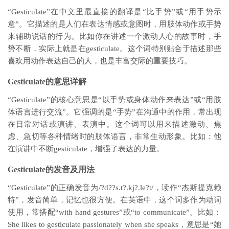
“Gesticulate”在中文里最直接的翻译是“比手势”或“用手势示
意”。它描述的是人们在表达情感或意图时，用肢体动作或手势
来辅助说话的行为。比如你在讲述一个激动人心的故事时，手
势不断，实际上就是在gesticulate。这个词特别贴合于描述那些
喜欢用动作表达自己的人，也是丰富交际的重要技巧。
Gesticulate的意思详解
“Gesticulate”的核心意思是“以手势或身体动作来表达”或“用肢
体语言进行交流”。它强调的是“手势”在沟通中的作用，常出现
在日常对话或演讲、表演中。这个词可以用来描述激动、焦
虑、急切等各种情绪时的肢体语言，非常生动形象。比如：他
在演讲中不断gesticulate，增强了表达的力量。
Gesticulate的发音及用法
“Gesticulate”的正确发音为/?d??s.t?.kj?.le?t/，读作“杰斯提克赖
特”，发音简单，记忆也很方便。在英语中，这个词多作为动词
使用，常搭配“with hand gestures”或“to communicate”。比如：
She likes to gesticulate passionately when she speaks，意思是“她