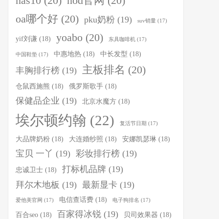
nas10
(20)
nod官网
(20)
oa哪个好
(20)
pku奶粉
(19)
suv销量
(17)
yoabo
(20)
yif刘谦
(18)
东具咖啡机
(17)
中惠地热
(18)
中长发型
(18)
中国鞋垫
(17)
主板排名
(20)
丰胸排行榜
(19)
仓鼠西施熊
(18)
俄罗斯歌手
(18)
保健品企业
(19)
北京水魔方
(18)
埃尔顿约翰
(22)
复活节日期
(17)
大品牌奶粉
(18)
大连婚纱照
(18)
安娜凯瑟琳
(18)
宝贝 一丫
(19)
彩妆排行榜
(19)
打标机品牌
(19)
忠诚卫士
(18)
拜尔木地板
(19)
最新显卡
(19)
电信查话费
(18)
爱他美官网
(17)
电子狗排名
(17)
百家得冰锐
(19)
百合seo
(18)
贝司效果器
(18)