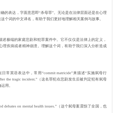
也是最准确的表达，字面意思即“杀母罪”。无论是在法律层面还是在心理
道这个词的中文译名，有助于我们更好地理解相关案例与故事。
常用在描述极端的家庭悲剧和犯罪案件中。它不仅仅是法律上的定义，
心理疾病或者精神崩溃。理解这个词，有助于我们深入分析造成
德”。在日常英语表达中，常用“commit matricide”来描述“实施弑母行
icide after the tragic incident.”（这名罪犯在悲剧发生后被判定犯有弑母
确运用。
d prompted debates on mental health issues.”（这个弑母案震惊了全国，也