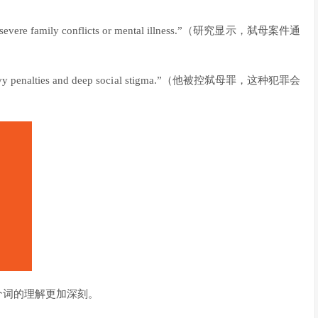
volve severe family conflicts or mental illness.”（研究显示，弑母案件通
ries heavy penalties and deep social stigma.”（他被控弑母罪，这种犯罪会
个词的理解更加深刻。