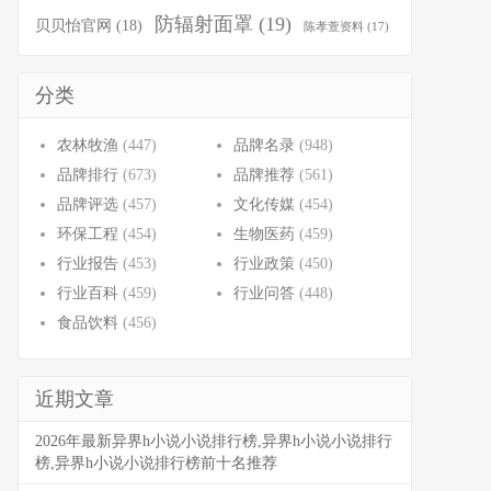
防辐射面罩
(19)
贝贝怡官网
(18)
陈孝萱资料
(17)
分类
农林牧渔
(447)
品牌名录
(948)
品牌排行
(673)
品牌推荐
(561)
品牌评选
(457)
文化传媒
(454)
环保工程
(454)
生物医药
(459)
行业报告
(453)
行业政策
(450)
行业百科
(459)
行业问答
(448)
食品饮料
(456)
近期文章
2026年最新异界h小说小说排行榜,异界h小说小说排行
榜,异界h小说小说排行榜前十名推荐