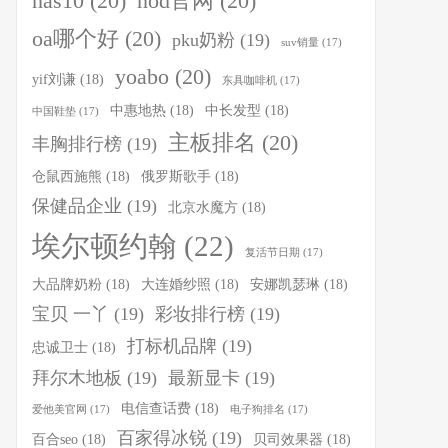
nas10
(20)
nod官网
(20)
oa哪个好
(20)
pku奶粉
(19)
suv销量
(17)
yoabo
(20)
yif刘谦
(18)
东具咖啡机
(17)
中惠地热
(18)
中长发型
(18)
中国鞋垫
(17)
主板排名
(20)
丰胸排行榜
(19)
仓鼠西施熊
(18)
俄罗斯歌手
(18)
保健品企业
(19)
北京水魔方
(18)
埃尔顿约翰
(22)
复活节日期
(17)
大品牌奶粉
(18)
大连婚纱照
(18)
安娜凯瑟琳
(18)
宝贝 一丫
(19)
彩妆排行榜
(19)
打标机品牌
(19)
忠诚卫士
(18)
拜尔木地板
(19)
最新显卡
(19)
电信查话费
(18)
爱他美官网
(17)
电子狗排名
(17)
百家得冰锐
(19)
百合seo
(18)
贝司效果器
(18)