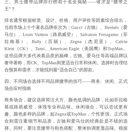
三、男士腰带品牌排行榜前十名全揭秘——谁才是“腰带之
王”？
排名通常根据材质、设计、价格、用户评价等因素综合得出，
当前市场上十个著名品牌依次为：Gucci（古驰）、Hermès（爱
马仕）、Louis Vuitton（路易威登）、Salvatore Ferragamo（菲
拉格慕）、Bally（百丽）、Zegna（杰尼亚）、Calvin
Klein（CK）、Tumi、American Eagle（美国鹰）和TopMan。
这些品牌大多代表着品质的巅峰，古驰、爱马仕等高端品牌以
奢华著称，而CK、TopMan则更适合日常和休闲。选择时合理结
合预算和需求，才能找到最“适合自己”的那款。
四、不同场合选择不同品牌腰带的技巧——商务、休闲、正式
场合应对指南
商务场合，建议选择简洁大方、颜色低调的品牌，比如菲拉格
慕或路易威登，体现专业和品味。休闲场合，可以尝试更有
趣、颜色多样的品牌，如Zegna或TopMan，个性更强。正式场
合则需注重细节和品质，古驰和爱马仕的经典款是不错的选
择。同时，要注意腰带与鞋色搭配，整体协调更显品味。根据