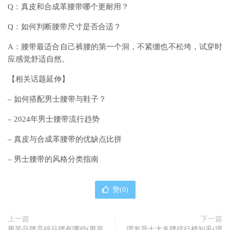
Q：真皮和合成革腰带哪个更耐用？
Q：如何判断腰带尺寸是否合适？
A：腰带最适合自己裤腰的第一个洞，不紧绷也不松垮，试穿时
应感觉舒适自然。
【相关话题延伸】
– 如何搭配男士腰带与鞋子？
– 2024年男士腰带流行趋势
– 真皮与合成革腰带的优缺点比拼
– 男士腰带的风格分类指南
赞(
0
)
上一篇
下一篇
男装品牌高端品牌有哪些(男装
理发器十大名牌排行榜知乎(理