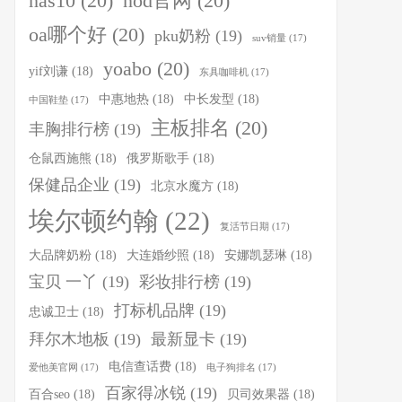
nas10
(20)
nod官网
(20)
oa哪个好
(20)
pku奶粉
(19)
suv销量
(17)
yoabo
(20)
yif刘谦
(18)
东具咖啡机
(17)
中惠地热
(18)
中长发型
(18)
中国鞋垫
(17)
主板排名
(20)
丰胸排行榜
(19)
仓鼠西施熊
(18)
俄罗斯歌手
(18)
保健品企业
(19)
北京水魔方
(18)
埃尔顿约翰
(22)
复活节日期
(17)
大品牌奶粉
(18)
大连婚纱照
(18)
安娜凯瑟琳
(18)
宝贝 一丫
(19)
彩妆排行榜
(19)
打标机品牌
(19)
忠诚卫士
(18)
拜尔木地板
(19)
最新显卡
(19)
电信查话费
(18)
爱他美官网
(17)
电子狗排名
(17)
百家得冰锐
(19)
百合seo
(18)
贝司效果器
(18)