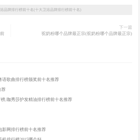
浴品牌排行榜前十名(十大卫浴品牌排行榜前十名)
下一篇
榜前
驼奶粉哪个品牌最正宗(驼奶粉哪个品牌最正宗)
,粤语歌曲排行榜颁奖前十名推荐
推荐
行榜,咖秀莎护发精油排行榜前十名推荐
酷电影网排行榜前十名推荐
新手机排行榜2015哪个好