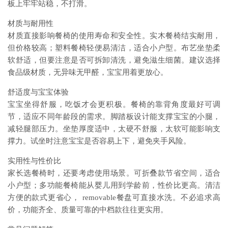
板上牢牢站稳，不打滑。
材质与耐用性
材质直接影响餐椅的使用寿命和安全性。实木餐椅结实耐用，
但价格较高；塑料餐椅轻便易清洁，适合小户型。布艺坐垫柔
软舒适，但要注意是否可拆卸清洗，避免滋生细菌。建议选择
食品级材质，无异味无甲醛，宝宝用着更放心。
舒适度与宝宝体验
宝宝坐得舒服，吃饭才会更积极。餐椅的靠背角度最好可调
节，适应不同年龄段的需求。脚踏板设计能支撑宝宝的小腿，
减轻腿部压力。坐垫厚度适中，太硬不舒服，太软可能影响支
撑力。试坐时注意宝宝是否容易上下，避免夹手风险。
实用性与性价比
家长选餐椅时，还要考虑使用场景。可折叠款节省空间，适合
小户型；多功能餐椅能从婴儿用到学龄前，性价比更高。清洁
方便的款式更省心， removable餐盘可直接水洗。不必追求高
价，功能齐全、质量可靠的中档款往往更实用。