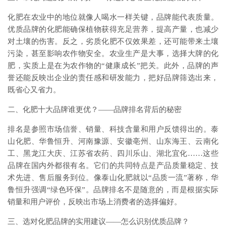
化肥在农业中的地位就像人喝水一样关键，品牌能代表质量。
优质品牌的化肥能确保植物获得充足营养，提高产量，也减少
对土壤的伤害。反之，劣质化肥不仅效果差，还可能带来土壤
污染，甚至影响农作物安全。农业生产是大事，选择大牌的化
肥，实质上是在为农作物的“健康成长”把关。此外，品牌的声
誉还能反映出企业的责任感和研发能力，把好品牌筛选出来，
既省心又省力。
二、化肥十大品牌谁更优？——品牌排名背后的秘密
排名是参照市场信誉、销量、科技含量和用户反馈得出的。泰
山化肥、华鲁恒升、河南豫源、安徽亳州、山东海王、云南化
工、黑龙江大庆、江苏省农药、四川乐山、湖北宜化……这些
品牌在国内外都很有名。它们的共同特点是产品质量稳定、技
术先进、售后服务到位。像泰山化肥就以“品质一流”著称，华
鲁恒升强调“绿色环保”。品牌排名不是随意的，而是根据实际
销量和用户评价，反映出市场上消费者的选择偏好。
三、选对化肥品牌的实用建议——怎么识别优质品牌？