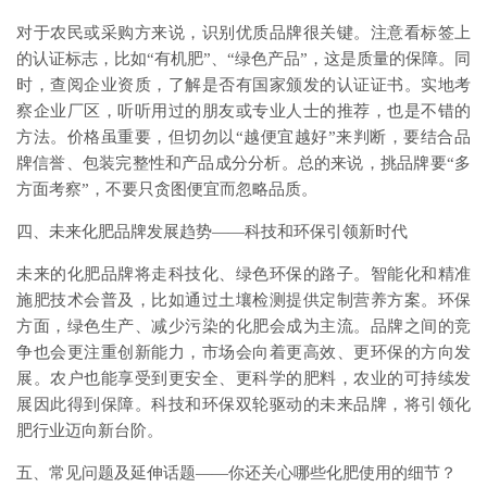
对于农民或采购方来说，识别优质品牌很关键。注意看标签上
的认证标志，比如“有机肥”、“绿色产品”，这是质量的保障。同
时，查阅企业资质，了解是否有国家颁发的认证证书。实地考
察企业厂区，听听用过的朋友或专业人士的推荐，也是不错的
方法。价格虽重要，但切勿以“越便宜越好”来判断，要结合品
牌信誉、包装完整性和产品成分分析。总的来说，挑品牌要“多
方面考察”，不要只贪图便宜而忽略品质。
四、未来化肥品牌发展趋势——科技和环保引领新时代
未来的化肥品牌将走科技化、绿色环保的路子。智能化和精准
施肥技术会普及，比如通过土壤检测提供定制营养方案。环保
方面，绿色生产、减少污染的化肥会成为主流。品牌之间的竞
争也会更注重创新能力，市场会向着更高效、更环保的方向发
展。农户也能享受到更安全、更科学的肥料，农业的可持续发
展因此得到保障。科技和环保双轮驱动的未来品牌，将引领化
肥行业迈向新台阶。
五、常见问题及延伸话题——你还关心哪些化肥使用的细节？