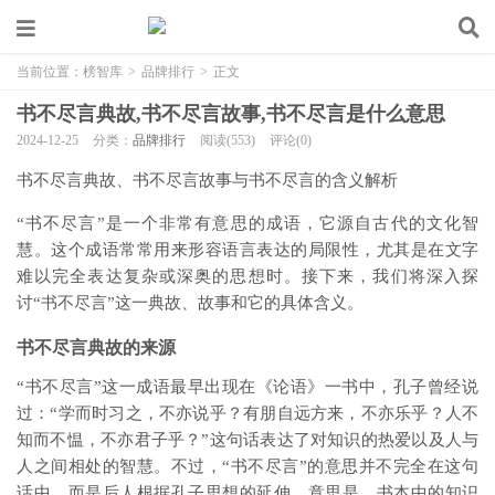
当前位置：
榜智库
>
品牌排行
>
正文
书不尽言典故,书不尽言故事,书不尽言是什么意思
2024-12-25
分类：
品牌排行
阅读(553)
评论(0)
书不尽言典故、书不尽言故事与书不尽言的含义解析
“书不尽言”是一个非常有意思的成语，它源自古代的文化智
慧。这个成语常常用来形容语言表达的局限性，尤其是在文字
难以完全表达复杂或深奥的思想时。接下来，我们将深入探
讨“书不尽言”这一典故、故事和它的具体含义。
书不尽言典故的来源
“书不尽言”这一成语最早出现在《论语》一书中，孔子曾经说
过：“学而时习之，不亦说乎？有朋自远方来，不亦乐乎？人不
知而不愠，不亦君子乎？”这句话表达了对知识的热爱以及人与
人之间相处的智慧。不过，“书不尽言”的意思并不完全在这句
话中，而是后人根据孔子思想的延伸。意思是，书本中的知识