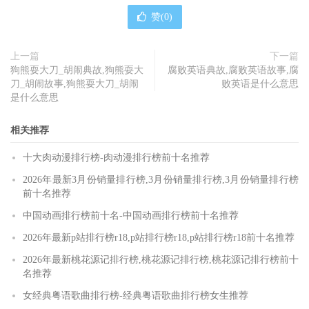
赞(
0
)
上一篇
下一篇
狗熊耍大刀_胡闹典故,狗熊耍大
腐败英语典故,腐败英语故事,腐
刀_胡闹故事,狗熊耍大刀_胡闹
败英语是什么意思
是什么意思
相关推荐
十大肉动漫排行榜-肉动漫排行榜前十名推荐
2026年最新3月份销量排行榜,3月份销量排行榜,3月份销量排行榜
前十名推荐
中国动画排行榜前十名-中国动画排行榜前十名推荐
2026年最新p站排行榜r18,p站排行榜r18,p站排行榜r18前十名推荐
2026年最新桃花源记排行榜,桃花源记排行榜,桃花源记排行榜前十
名推荐
女经典粤语歌曲排行榜-经典粤语歌曲排行榜女生推荐