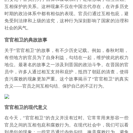
互相保护的关系。这种现象不仅在中国古代存在，在许多历史
时期的政治体系中都有相似的表现。官员们通过互相包庇，避
免受到法律和上级的追究，这种行为深刻影响了国家的治理和
社会的风气。
官官相卫的典故故事
关于“官官相卫”的故事，有不少历史记载。例如，春秋时期，
有些地方的官员为了自身利益，勾结在一起，维护彼此的权力
地位。最著名的故事之一涉及到晋国的政治斗争。在晋国的官
员中，许多人通过相互支持和庇护，抵挡了朝廷的清查，使得
贪污腐败的现象更加严重。这个故事揭示了“官官相卫”的真实
含义——官员之间互相勾结、保护自己的不正行为。
官官相卫的现代意义
在今天，”官官相卫”的含义并没有过时。它常常用来形容一些
官员之间的互相包庇和腐败行为。在现代社会中，我们可以看
到类似的现象：一些官员通过内外勾结，掩盖腐败行为，避免