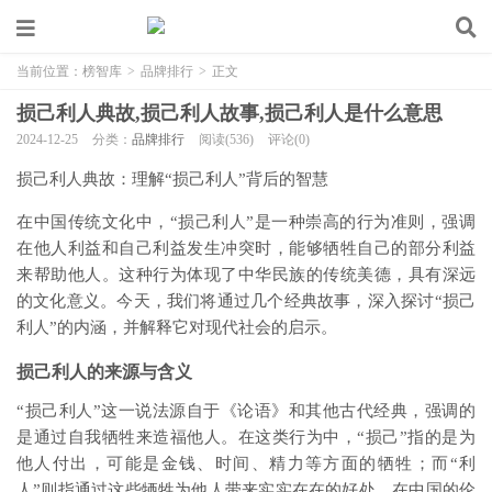
当前位置：
榜智库
>
品牌排行
>
正文
损己利人典故,损己利人故事,损己利人是什么意思
2024-12-25
分类：
品牌排行
阅读(536)
评论(0)
损己利人典故：理解“损己利人”背后的智慧
在中国传统文化中，“损己利人”是一种崇高的行为准则，强调
在他人利益和自己利益发生冲突时，能够牺牲自己的部分利益
来帮助他人。这种行为体现了中华民族的传统美德，具有深远
的文化意义。今天，我们将通过几个经典故事，深入探讨“损己
利人”的内涵，并解释它对现代社会的启示。
损己利人的来源与含义
“损己利人”这一说法源自于《论语》和其他古代经典，强调的
是通过自我牺牲来造福他人。在这类行为中，“损己”指的是为
他人付出，可能是金钱、时间、精力等方面的牺牲；而“利
人”则指通过这些牺牲为他人带来实实在在的好处。在中国的伦