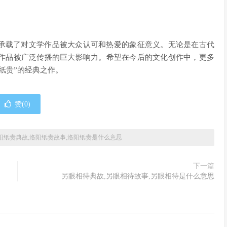
也承载了对文学作品被大众认可和热爱的象征意义。无论是在古代
作品被广泛传播的巨大影响力。希望在今后的文化创作中，更多
纸贵”的经典之作。
赞(
0
)
阳纸贵典故,洛阳纸贵故事,洛阳纸贵是什么意思
下一篇
另眼相待典故,另眼相待故事,另眼相待是什么意思