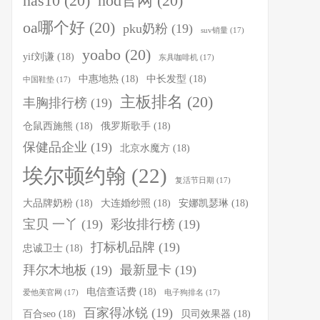
nas10
(20)
nod官网
(20)
oa哪个好
(20)
pku奶粉
(19)
suv销量
(17)
yoabo
(20)
yif刘谦
(18)
东具咖啡机
(17)
中惠地热
(18)
中长发型
(18)
中国鞋垫
(17)
主板排名
(20)
丰胸排行榜
(19)
仓鼠西施熊
(18)
俄罗斯歌手
(18)
保健品企业
(19)
北京水魔方
(18)
埃尔顿约翰
(22)
复活节日期
(17)
大品牌奶粉
(18)
大连婚纱照
(18)
安娜凯瑟琳
(18)
宝贝 一丫
(19)
彩妆排行榜
(19)
打标机品牌
(19)
忠诚卫士
(18)
拜尔木地板
(19)
最新显卡
(19)
电信查话费
(18)
爱他美官网
(17)
电子狗排名
(17)
百家得冰锐
(19)
百合seo
(18)
贝司效果器
(18)