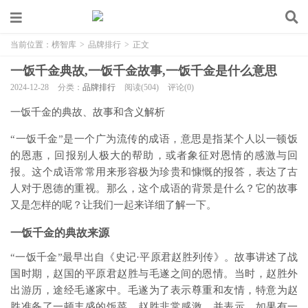
当前位置：
榜智库
>
品牌排行
>
正文
一饭千金典故,一饭千金故事,一饭千金是什么意思
2024-12-28
分类：
品牌排行
阅读(504)
评论(0)
一饭千金的典故、故事和含义解析
“一饭千金”是一个广为流传的成语，意思是指某个人以一顿饭
的恩惠，回报别人极大的帮助，或者象征对恩情的感激与回
报。这个成语常常用来形容极为珍贵和慷慨的报答，表达了古
人对于恩德的重视。那么，这个成语的背景是什么？它的故事
又是怎样的呢？让我们一起来详细了解一下。
一饭千金的典故来源
“一饭千金”最早出自《史记·平原君赵胜列传》。故事讲述了战
国时期，赵国的平原君赵胜与毛遂之间的恩情。当时，赵胜外
出游历，途经毛遂家中。毛遂为了表示尊重和友情，特意为赵
胜准备了一顿丰盛的饭菜。赵胜非常感激，并表示，如果有一