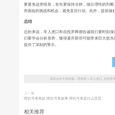
要避免这类情形，首先要保持冷静，做出理性的判断
所面临的挑战和机会，避免盲目行动。此外，提前做
总结
总的来说，羊入虎口和自投罗网都告诫我们要时刻保
们要学会分析形势，懂得避开那些可能带来巨大损失
提供了深刻的警示。
未经允许不得转载：
榜智库
»
羊入虎口_自投罗
上一篇
啼饥号寒典故,啼饥号寒故事,啼饥号寒是什么意思
相关推荐