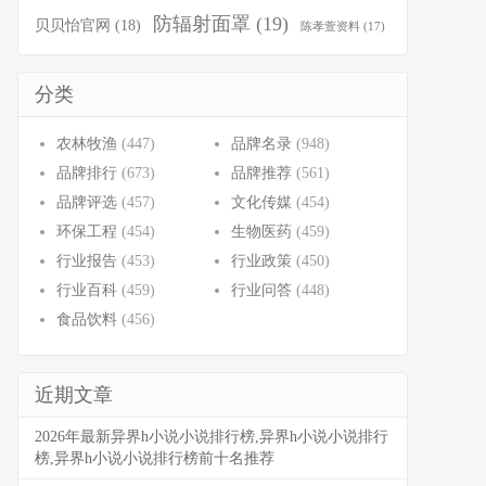
防辐射面罩
(19)
贝贝怡官网
(18)
陈孝萱资料
(17)
分类
农林牧渔
(447)
品牌名录
(948)
品牌排行
(673)
品牌推荐
(561)
品牌评选
(457)
文化传媒
(454)
环保工程
(454)
生物医药
(459)
行业报告
(453)
行业政策
(450)
行业百科
(459)
行业问答
(448)
食品饮料
(456)
近期文章
2026年最新异界h小说小说排行榜,异界h小说小说排行
榜,异界h小说小说排行榜前十名推荐