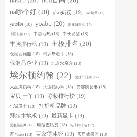
nas10
(20)
nod官网
(20)
oa哪个好
(20)
pku奶粉
(19)
suv销量
(17)
yoabo
(20)
yif刘谦
(18)
东具咖啡机
(17)
中惠地热
(18)
中长发型
(18)
中国鞋垫
(17)
主板排名
(20)
丰胸排行榜
(19)
仓鼠西施熊
(18)
俄罗斯歌手
(18)
保健品企业
(19)
北京水魔方
(18)
埃尔顿约翰
(22)
复活节日期
(17)
大品牌奶粉
(18)
大连婚纱照
(18)
安娜凯瑟琳
(18)
宝贝 一丫
(19)
彩妆排行榜
(19)
打标机品牌
(19)
忠诚卫士
(18)
拜尔木地板
(19)
最新显卡
(19)
电信查话费
(18)
爱他美官网
(17)
电子狗排名
(17)
百家得冰锐
(19)
百合seo
(18)
贝司效果器
(18)