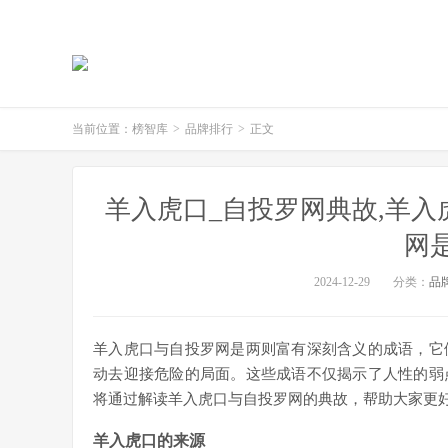
当前位置：
榜智库
>
品牌排行
>
正文
羊入虎口_自投罗网典故,羊入
网
2024-12-29
分类：
品
羊入虎口与自投罗网是两则富有深刻含义的成语，它
动去迎接危险的局面。这些成语不仅揭示了人性的弱
将通过解读羊入虎口与自投罗网的典故，帮助大家更
羊入虎口的来源