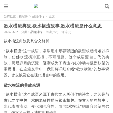
当前位置：
榜智库
>
品牌排行
>
正文
欲水横流典故,欲水横流故事,欲水横流是什么意思
2025-03-02
分类：
品牌排行
阅读(555)
评论(0)
欲水横流典故及其含义解析
“欲水横流”这一成语，常常用来形容强烈的欲望或感情难以抑
制，仿佛水流横冲直撞，不可阻挡。这个成语源自古代的典
故，历经岁月的沉淀，逐渐成为了表达内心冲动与强烈欲望的
常用语。在这篇文章中，我们将详细介绍“欲水横流”的故事背
景、含义以及它在现代语言中的应用。
欲水横流的典故来源
“欲水横流”这个成语来源于古代文人所创作的诗文，尤其是与
古代文学中关于水的象征性描写紧密相关。在古人的思想中，
水代表着流动、变化和包容性。而“欲水横流”则形容欲望的强
烈，像水流一样无法控制和停息。