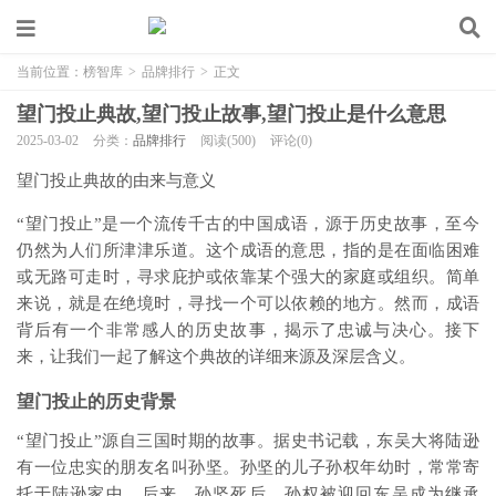
当前位置：
榜智库
>
品牌排行
>
正文
望门投止典故,望门投止故事,望门投止是什么意思
2025-03-02
分类：
品牌排行
阅读(500)
评论(0)
望门投止典故的由来与意义
“望门投止”是一个流传千古的中国成语，源于历史故事，至今
仍然为人们所津津乐道。这个成语的意思，指的是在面临困难
或无路可走时，寻求庇护或依靠某个强大的家庭或组织。简单
来说，就是在绝境时，寻找一个可以依赖的地方。然而，成语
背后有一个非常感人的历史故事，揭示了忠诚与决心。接下
来，让我们一起了解这个典故的详细来源及深层含义。
望门投止的历史背景
“望门投止”源自三国时期的故事。据史书记载，东吴大将陆逊
有一位忠实的朋友名叫孙坚。孙坚的儿子孙权年幼时，常常寄
托于陆逊家中。后来，孙坚死后，孙权被迎回东吴成为继承