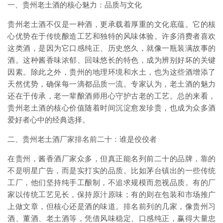
一、贵州老土酒的核心魅力：品质与文化
贵州老土酒不仅是一种酒，更承载着厚重的文化底蕴。它的核
心优势在于传统酿造工艺和独特的风味体验。许多消费者喜欢
这类酒，是因为它口感纯正、历史悠久，就像一瓶装满故事的
酒。这种酱香味浓郁、回味悠长的特色，成为辨别好坏的关键
因素。除此之外，贵州的地理环境和水土，也为这些酒增添了
天然优势，确保每一滴都品质一流。专家认为，老土酒的魅力
还在于传承，老一辈酿酒师用心守护古老的工艺。总的来看，
贵州老土酒的核心价值随着时间沉淀愈发珍贵，也成为众多酒
爱好者心中的经典选择。
二、贵州老土酒厂家排名前二十：谁是佼佼者
在贵州，酱香酒厂家众多，但真正能名列前二十的品牌，靠的
不是明星广告，而是实打实的品质。比如茅台镇出的一些传统
工厂，他们坚持纯手工酿制，不追求规模而忽视品质。有的厂
家以传统工艺见长，保持原汁原味；有的则在包装和市场推广
上做文章，但核心还是酒的味道。排名前列的几家，像贵州习
酒、董酒、老土酒等，凭借风味稳定、口感纯正，赢得大量忠