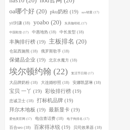
nas10
(20)
nod官网
(20)
oa哪个好
(20)
pku奶粉
(19)
suv销量
(17)
yoabo
(20)
yif刘谦
(18)
东具咖啡机
(17)
中惠地热
(18)
中长发型
(18)
中国鞋垫
(17)
主板排名
(20)
丰胸排行榜
(19)
仓鼠西施熊
(18)
俄罗斯歌手
(18)
保健品企业
(19)
北京水魔方
(18)
埃尔顿约翰
(22)
复活节日期
(17)
大品牌奶粉
(18)
大连婚纱照
(18)
安娜凯瑟琳
(18)
宝贝 一丫
(19)
彩妆排行榜
(19)
打标机品牌
(19)
忠诚卫士
(18)
拜尔木地板
(19)
最新显卡
(19)
电信查话费
(18)
爱他美官网
(17)
电子狗排名
(17)
百家得冰锐
(19)
百合seo
(18)
贝司效果器
(18)