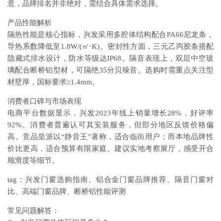
意，品牌排名并非绝对，需结合具体需求选择。
产品性能解析
隔热性能是核心指标，兴发采用多腔体结构配合PA66尼龙条，
导热系数降低至1.8W/(㎡·K)。密封性方面，三元乙丙胶条搭配
隐藏式排水设计，防水等级达IP68。隔音表现上，双层中空玻
璃配合断桥铝型材，可隔绝35分贝噪音。选购时需重点关注型
材壁厚，国标要求≥1.4mm。
消费者口碑与市场表现
电商平台数据显示，兴发2023年线上销量增长28%，好评率
92%。消费者普遍认可其安装服务，但部分地区反馈价格偏
高。竞品皇派以“静音王”著称，适合临街用户；而本地品牌性
价比更高，适合预算有限家庭。建议实地考察展厅，感受开合
顺滑度等细节。
tag：兴发门窗选购指南、铝合金门窗品牌推荐、隔音门窗对
比、高端门窗品牌、断桥铝性能评测
常见问题解答：