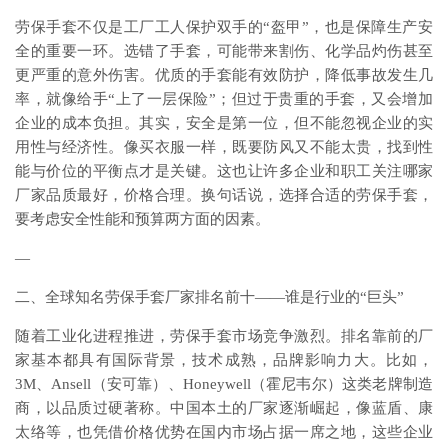
劳保手套不仅是工厂工人保护双手的“盔甲”，也是保障生产安
全的重要一环。选错了手套，可能带来割伤、化学品灼伤甚至
更严重的意外伤害。优质的手套能有效防护，降低事故发生几
率，就像给手“上了一层保险”；但过于贵重的手套，又会增加
企业的成本负担。其实，安全是第一位，但不能忽视企业的实
用性与经济性。像买衣服一样，既要防风又不能太贵，找到性
能与价位的平衡点才是关键。这也让许多企业和职工关注哪家
厂家品质最好，价格合理。换句话说，选择合适的劳保手套，
要考虑安全性能和预算两方面的因素。
—
二、全球知名劳保手套厂家排名前十——谁是行业的“巨头”
随着工业化进程推进，劳保手套市场竞争激烈。排名靠前的厂
家基本都具有国际背景，技术成熟，品牌影响力大。比如，
3M、Ansell（安可靠）、Honeywell（霍尼韦尔）这类老牌制造
商，以品质过硬著称。中国本土的厂家逐渐崛起，像蓝盾、康
太络等，也凭借价格优势在国内市场占据一席之地，这些企业