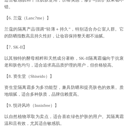
适合敏感肌和干性肌肤使用，价格实惠，修护与防护效果都不
错。
【6. 兰蔻（Lanc?me）】
兰蔻的隔离产品强调“轻薄＋持久”，特别适合办公室人群。它
的防晒指数高且持久性好，让妆容保持整天都不油腻。
【7. SK-II】
以其独特的酵母精粹和天然成分著称，SK-II隔离霜偏向于抗衰
老和肤色均匀，适合追求高品质护理的用户，但价格较高。
【8. 资生堂（Shiseido）】
资生堂隔离霜多为多功能型，兼具防晒和提亮肤色的效果。质
地细腻，适合多种肤质，品牌信赖度高。
【9. 悦诗风吟（Innisfree）】
以自然植物萃取为卖点，适合喜欢绿色护肤的用户。其隔离霜
温和且有效，尤其适合敏感肌。