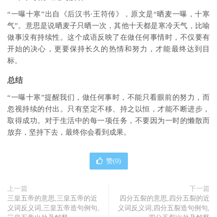
“一曝十寒”出自《后汉书·王符传》，原文是“晒麦一曝，十寒
气”。意思是说晒麦子只晒一次，其他十天都是寒冷天气，比喻
做事没有持续性。这个成语反映了在做任何事情时，不仅要有
开始的决心，更要保持长久的热情和努力，才能最终达到目
标。
总结
“一曝十寒”提醒我们，做任何事时，不能只看眼前的努力，而
忽视持续的付出。只有坚定不移、持之以恒，才能不断进步，
取得成功。对于生活中的每一项任务，不要因为一时的懒散而
放弃，坚持下去，最终你会看到成果。
赞(
0
)
上一篇
下一篇
三皇五帝的意思,三皇五帝的近
四分五裂的意思,四分五裂的近
义词反义词,三皇五帝造句例句,
义词反义词,四分五裂造句例句,