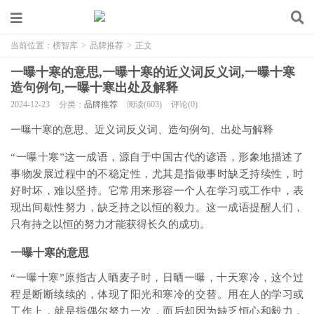
当前位置：
榜智库
>
品牌推荐
>
正文
一曝十寒的意思,一曝十寒的近义词反义词,一曝十寒
造句例句,一曝十寒出处及解释
2024-12-23
分类：
品牌推荐
阅读(603)
评论(0)
一曝十寒的意思、近义词反义词、造句例句、出处与解释
“一曝十寒”这一成语，源自于中国古代的谚语，形象地描述了
事物发展过程中的不稳定性，尤其是指做事时缺乏持续性，时
好时坏，难以坚持。它常用来形容一个人在学习或工作中，表
现出间歇性努力，缺乏持之以恒的毅力。这一成语提醒人们，
只有持之以恒的努力才能获得长久的成功。
一曝十寒的意思
“一曝十寒”原指古人晒麦子时，日晒一曝，十天寒冷，这个过
程是断断续续的，体现了阳光和寒冷的交替。用在人的学习或
工作上，就是指偶尔努力一次，而后却因为缺乏恒心和毅力，