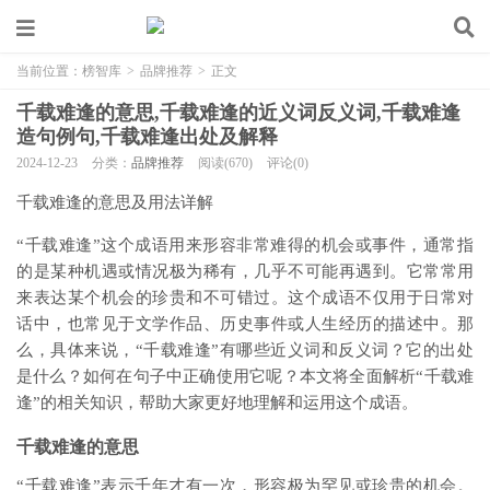
当前位置：
榜智库
>
品牌推荐
>
正文
千载难逢的意思,千载难逢的近义词反义词,千载难逢
造句例句,千载难逢出处及解释
2024-12-23
分类：
品牌推荐
阅读(670)
评论(0)
千载难逢的意思及用法详解
“千载难逢”这个成语用来形容非常难得的机会或事件，通常指
的是某种机遇或情况极为稀有，几乎不可能再遇到。它常常用
来表达某个机会的珍贵和不可错过。这个成语不仅用于日常对
话中，也常见于文学作品、历史事件或人生经历的描述中。那
么，具体来说，“千载难逢”有哪些近义词和反义词？它的出处
是什么？如何在句子中正确使用它呢？本文将全面解析“千载难
逢”的相关知识，帮助大家更好地理解和运用这个成语。
千载难逢的意思
“千载难逢”表示千年才有一次，形容极为罕见或珍贵的机会。