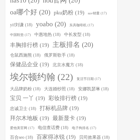
nas10
(20)
nod官网
(20)
oa哪个好
(20)
pku奶粉
(19)
suv销量
(17)
yoabo
(20)
yif刘谦
(18)
东具咖啡机
(17)
中惠地热
(18)
中长发型
(18)
中国鞋垫
(17)
主板排名
(20)
丰胸排行榜
(19)
仓鼠西施熊
(18)
俄罗斯歌手
(18)
保健品企业
(19)
北京水魔方
(18)
埃尔顿约翰
(22)
复活节日期
(17)
大品牌奶粉
(18)
大连婚纱照
(18)
安娜凯瑟琳
(18)
宝贝 一丫
(19)
彩妆排行榜
(19)
打标机品牌
(19)
忠诚卫士
(18)
拜尔木地板
(19)
最新显卡
(19)
电信查话费
(18)
爱他美官网
(17)
电子狗排名
(17)
百家得冰锐
(19)
百合seo
(18)
贝司效果器
(18)