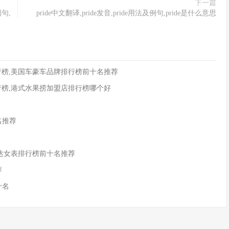
下一篇
句,
pride中文翻译,pride发音,pride用法及例句,pride是什么意思
行榜,美国车豪车品牌排行榜前十名推荐
行榜,港式水果捞加盟店排行榜哪个好
名推荐
亚达女表排行榜前十名推荐
荐
十名