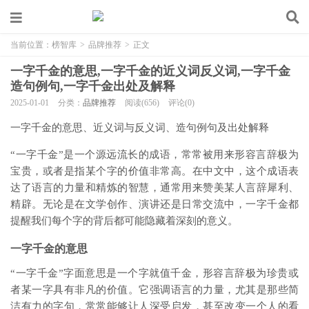
当前位置：
榜智库
>
品牌推荐
>
正文
一字千金的意思,一字千金的近义词反义词,一字千金
造句例句,一字千金出处及解释
2025-01-01
分类：
品牌推荐
阅读(656)
评论(0)
一字千金的意思、近义词与反义词、造句例句及出处解释
“一字千金”是一个源远流长的成语，常常被用来形容言辞极为
宝贵，或者是指某个字的价值非常高。在中文中，这个成语表
达了语言的力量和精炼的智慧，通常用来赞美某人言辞犀利、
精辟。无论是在文学创作、演讲还是日常交流中，一字千金都
提醒我们每个字的背后都可能隐藏着深刻的意义。
一字千金的意思
“一字千金”字面意思是一个字就值千金，形容言辞极为珍贵或
者某一字具有非凡的价值。它强调语言的力量，尤其是那些简
洁有力的字句，常常能够让人深受启发，甚至改变一个人的看