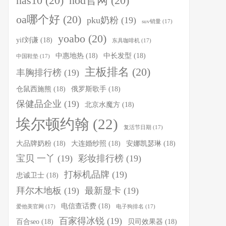
nas10
(20)
nod官网
(20)
oa哪个好
(20)
pku奶粉
(19)
suv销量
(17)
yoabo
(20)
yif刘谦
(18)
东具咖啡机
(17)
中惠地热
(18)
中长发型
(18)
中国鞋垫
(17)
主板排名
(20)
丰胸排行榜
(19)
仓鼠西施熊
(18)
俄罗斯歌手
(18)
保健品企业
(19)
北京水魔方
(18)
埃尔顿约翰
(22)
复活节日期
(17)
大品牌奶粉
(18)
大连婚纱照
(18)
安娜凯瑟琳
(18)
宝贝 一丫
(19)
彩妆排行榜
(19)
打标机品牌
(19)
忠诚卫士
(18)
拜尔木地板
(19)
最新显卡
(19)
电信查话费
(18)
爱他美官网
(17)
电子狗排名
(17)
百家得冰锐
(19)
百合seo
(18)
贝司效果器
(18)