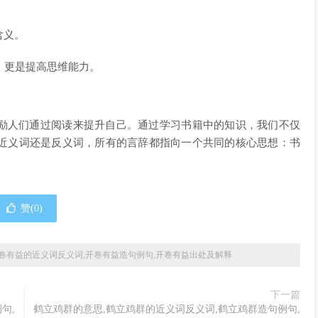
含义。
，更是提高思维能力。
鼓励人们通过阅读来提升自己。通过学习书籍中的知识，我们不仅
近义词还是反义词，所有的言辞都指向一个共同的核心思想：书
赞(
0
)
卷有益的近义词反义词,开卷有益造句例句,开卷有益出处及解释
下一篇
句,
鹤立鸡群的意思,鹤立鸡群的近义词反义词,鹤立鸡群造句例句,