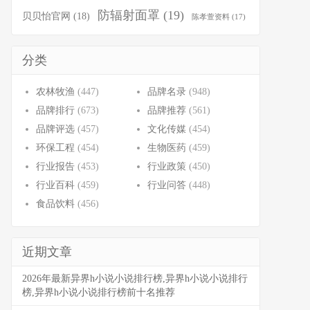
防辐射面罩
(19)
贝贝怡官网
(18)
陈孝萱资料
(17)
分类
农林牧渔
(447)
品牌名录
(948)
品牌排行
(673)
品牌推荐
(561)
品牌评选
(457)
文化传媒
(454)
环保工程
(454)
生物医药
(459)
行业报告
(453)
行业政策
(450)
行业百科
(459)
行业问答
(448)
食品饮料
(456)
近期文章
2026年最新异界h小说小说排行榜,异界h小说小说排行
榜,异界h小说小说排行榜前十名推荐