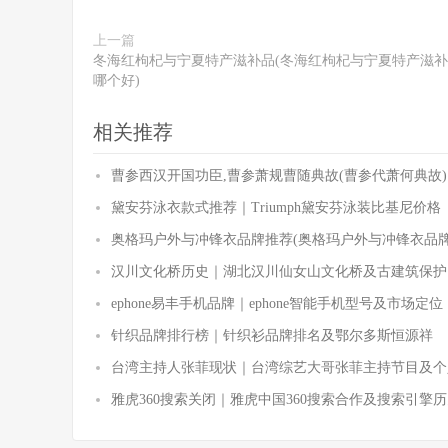
上一篇
冬海红枸杞与宁夏特产滋补品(冬海红枸杞与宁夏特产滋
哪个好)
相关推荐
曹参西汉开国功臣,曹参萧规曹随典故(曹参代萧何典故)
黛安芬泳衣款式推荐｜Triumph黛安芬泳装比基尼价格
奥格玛户外与冲锋衣品牌推荐(奥格玛户外与冲锋衣品牌
汉川文化桥历史｜湖北汉川仙女山文化桥及古建筑保护
ephone易丰手机品牌｜ephone智能手机型号及市场定位
针织品牌排行榜｜针织衫品牌排名及鄂尔多斯恒源祥
台湾主持人张菲现状｜台湾综艺大哥张菲主持节目及个
雅虎360搜索关闭｜雅虎中国360搜索合作及搜索引擎