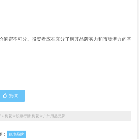
价值密不可分。投资者应在充分了解其品牌实力和市场潜力的基
赞(
0
)
库
»
梅花伞股票行情,梅花伞户外用品品牌
签：
纸巾品牌