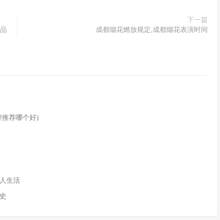
下一篇
补品
成都烟花燃放规定,成都烟花表演时间
推荐哪个好)
人生活
历史