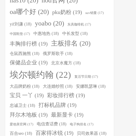
nas10
(20)
nod官网
(20)
oa哪个好
(20)
pku奶粉
(19)
suv销量
(17)
yoabo
(20)
yif刘谦
(18)
东具咖啡机
(17)
中惠地热
(18)
中长发型
(18)
中国鞋垫
(17)
主板排名
(20)
丰胸排行榜
(19)
仓鼠西施熊
(18)
俄罗斯歌手
(18)
保健品企业
(19)
北京水魔方
(18)
埃尔顿约翰
(22)
复活节日期
(17)
大品牌奶粉
(18)
大连婚纱照
(18)
安娜凯瑟琳
(18)
宝贝 一丫
(19)
彩妆排行榜
(19)
打标机品牌
(19)
忠诚卫士
(18)
拜尔木地板
(19)
最新显卡
(19)
电信查话费
(18)
爱他美官网
(17)
电子狗排名
(17)
百家得冰锐
(19)
百合seo
(18)
贝司效果器
(18)