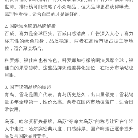
世涛。排行榜可能忽略了小众精品，但大品牌更易获得曝光。
需理性看待，适合自己的才是最好的。
2. 国际知名啤酒品牌解析
百威、喜力是全球巨头。百威口感清爽，广告深入人心；喜力
标志性的绿色瓶身，品质稳定。两者在高端市场占据主导地
位，适合聚会场合。
科罗娜、福佳白也有特色。科罗娜加柠檬的喝法风靡全球，福
佳白的果香独特。这些品牌凭借差异化定位，在细分市场站稳
脚跟。
3. 国产啤酒品牌的崛起
青岛、雪花是国产代表。青岛历史悠久，出口量领先；雪花销
量多年全球第一，性价比高。两者在国内市场覆盖广，适合日
常饮用。
乌苏、哈尔滨新兴品牌。乌苏“夺命大乌苏”的称号让它在年轻
人中走红；哈尔滨经典八度，口感醇厚。国产啤酒正逐步提升
品质与国际品牌竞争。