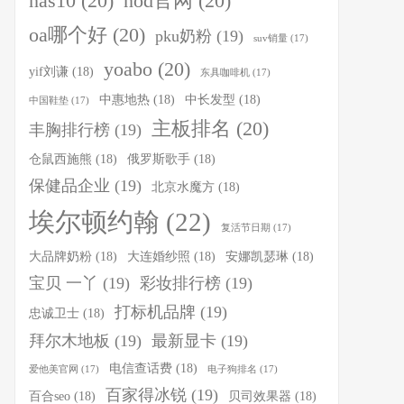
nas10
(20)
nod官网
(20)
oa哪个好
(20)
pku奶粉
(19)
suv销量
(17)
yoabo
(20)
yif刘谦
(18)
东具咖啡机
(17)
中惠地热
(18)
中长发型
(18)
中国鞋垫
(17)
主板排名
(20)
丰胸排行榜
(19)
仓鼠西施熊
(18)
俄罗斯歌手
(18)
保健品企业
(19)
北京水魔方
(18)
埃尔顿约翰
(22)
复活节日期
(17)
大品牌奶粉
(18)
大连婚纱照
(18)
安娜凯瑟琳
(18)
宝贝 一丫
(19)
彩妆排行榜
(19)
打标机品牌
(19)
忠诚卫士
(18)
拜尔木地板
(19)
最新显卡
(19)
电信查话费
(18)
爱他美官网
(17)
电子狗排名
(17)
百家得冰锐
(19)
百合seo
(18)
贝司效果器
(18)