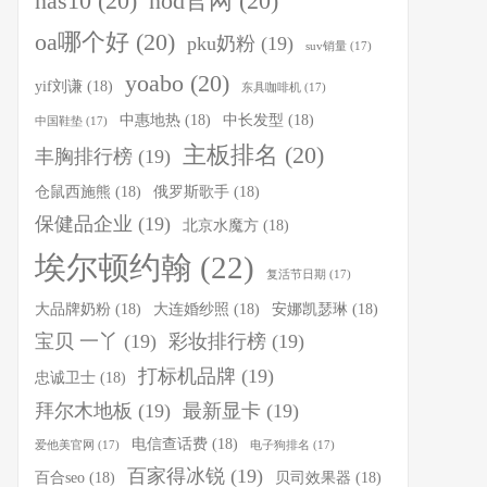
nas10
(20)
nod官网
(20)
oa哪个好
(20)
pku奶粉
(19)
suv销量
(17)
yoabo
(20)
yif刘谦
(18)
东具咖啡机
(17)
中惠地热
(18)
中长发型
(18)
中国鞋垫
(17)
主板排名
(20)
丰胸排行榜
(19)
仓鼠西施熊
(18)
俄罗斯歌手
(18)
保健品企业
(19)
北京水魔方
(18)
埃尔顿约翰
(22)
复活节日期
(17)
大品牌奶粉
(18)
大连婚纱照
(18)
安娜凯瑟琳
(18)
宝贝 一丫
(19)
彩妆排行榜
(19)
打标机品牌
(19)
忠诚卫士
(18)
拜尔木地板
(19)
最新显卡
(19)
电信查话费
(18)
爱他美官网
(17)
电子狗排名
(17)
百家得冰锐
(19)
百合seo
(18)
贝司效果器
(18)