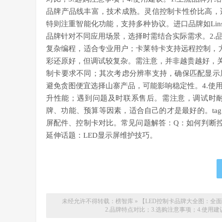
品牌产品线丰富，技术成熟。灵信控制卡性价比高，
特则注重智能化功能，支持多种协议。进口品牌如Linsn
品牌针对不同应用场景，选择时需结合实际需求。2.
复杂编程，适合专业用户；卡莱特卡支持远程控制，方便管理
彩还原好，但调试较复杂。需注意，并非越贵越好，关
制卡要求不同；其次考虑分辨率支持，确保匹配显示
避免贪图便宜选择山寨产品，可能影响稳定性。4.使
升性能；遇到问题及时联系售后。需注意，调试时耐
牌、功能、预算等因素，适合自己的才是最好的。tag
屏配件、控制卡对比。常见问题解答：Q：如何判断
延伸话题：LED显示屏维护技巧。
未经允许不得转载：
榜智库
»
【LED控制卡品牌大全图：全
2.品牌特点对比；3.选购注意事项；4.使