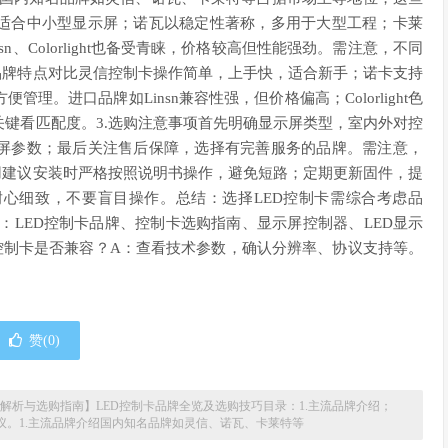
适合中小型显示屏；诺瓦以稳定性著称，多用于大型工程；卡莱
、Colorlight也备受青睐，价格较高但性能强劲。需注意，不同
品牌特点对比灵信控制卡操作简单，上手快，适合新手；诺卡支持
。进口品牌如Linsn兼容性强，但价格偏高；Colorlight色
键看匹配度。3.选购注意事项首先明确显示屏类型，室内外对控
屏参数；最后关注售后保障，选择有完善服务的品牌。需注意，
用建议安装时严格按照说明书操作，避免短路；定期更新固件，提
心细致，不要盲目操作。总结：选择LED控制卡需综合考虑品
：LED控制卡品牌、控制卡选购指南、显示屏控制器、LED显示
控制卡是否兼容？A：查看技术参数，确认分辨率、协议支持等。
赞(
0
)
面解析与选购指南】LED控制卡品牌全览及选购技巧目录：1.主流品牌介绍；
用建议。1.主流品牌介绍国内知名品牌如灵信、诺瓦、卡莱特等