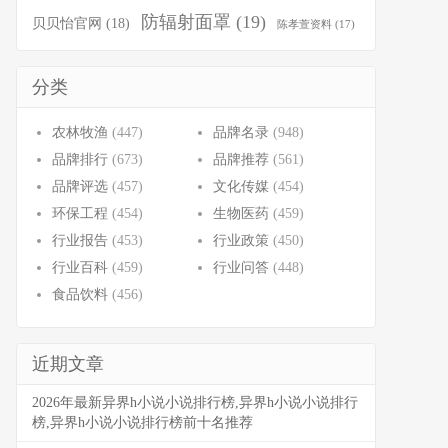
防辐射面罩
(19)
贝贝怡官网
(18)
陈孝萱资料
(17)
分类
农林牧渔
(447)
品牌名录
(948)
品牌排行
(673)
品牌推荐
(561)
品牌评选
(457)
文化传媒
(454)
环保工程
(454)
生物医药
(459)
行业报告
(453)
行业政策
(450)
行业百科
(459)
行业问答
(448)
食品饮料
(456)
近期文章
2026年最新异界h小说小说排行榜,异界h小说小说排行
榜,异界h小说小说排行榜前十名推荐