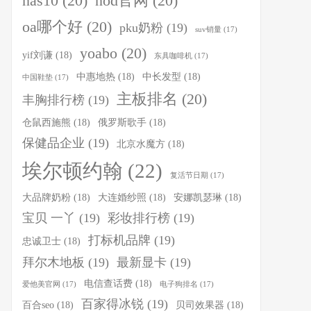
nas10
(20)
nod官网
(20)
oa哪个好
(20)
pku奶粉
(19)
suv销量
(17)
yoabo
(20)
yif刘谦
(18)
东具咖啡机
(17)
中惠地热
(18)
中长发型
(18)
中国鞋垫
(17)
主板排名
(20)
丰胸排行榜
(19)
仓鼠西施熊
(18)
俄罗斯歌手
(18)
保健品企业
(19)
北京水魔方
(18)
埃尔顿约翰
(22)
复活节日期
(17)
大品牌奶粉
(18)
大连婚纱照
(18)
安娜凯瑟琳
(18)
宝贝 一丫
(19)
彩妆排行榜
(19)
打标机品牌
(19)
忠诚卫士
(18)
拜尔木地板
(19)
最新显卡
(19)
电信查话费
(18)
爱他美官网
(17)
电子狗排名
(17)
百家得冰锐
(19)
百合seo
(18)
贝司效果器
(18)