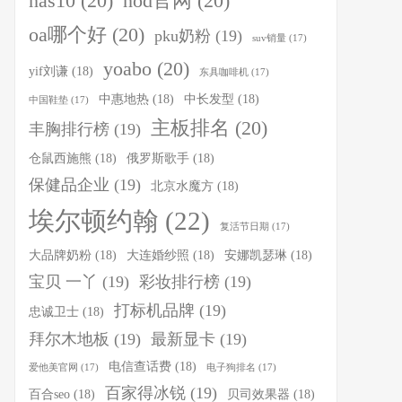
nas10
(20)
nod官网
(20)
oa哪个好
(20)
pku奶粉
(19)
suv销量
(17)
yoabo
(20)
yif刘谦
(18)
东具咖啡机
(17)
中惠地热
(18)
中长发型
(18)
中国鞋垫
(17)
主板排名
(20)
丰胸排行榜
(19)
仓鼠西施熊
(18)
俄罗斯歌手
(18)
保健品企业
(19)
北京水魔方
(18)
埃尔顿约翰
(22)
复活节日期
(17)
大品牌奶粉
(18)
大连婚纱照
(18)
安娜凯瑟琳
(18)
宝贝 一丫
(19)
彩妆排行榜
(19)
打标机品牌
(19)
忠诚卫士
(18)
拜尔木地板
(19)
最新显卡
(19)
电信查话费
(18)
爱他美官网
(17)
电子狗排名
(17)
百家得冰锐
(19)
百合seo
(18)
贝司效果器
(18)