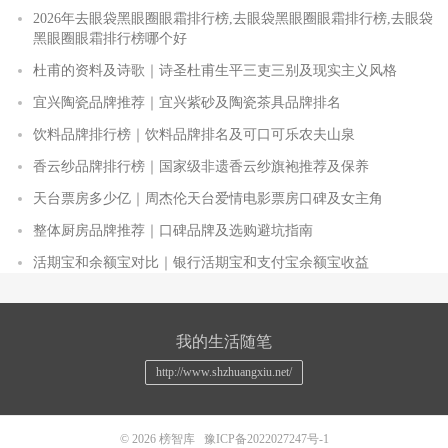
2026年去眼袋黑眼圈眼霜排行榜,去眼袋黑眼圈眼霜排行榜,去眼袋
黑眼圈眼霜排行榜哪个好
杜甫的资料及诗歌｜诗圣杜甫生平三吏三别及现实主义风格
宜兴陶瓷品牌推荐｜宜兴紫砂及陶瓷茶具品牌排名
饮料品牌排行榜｜饮料品牌排名及可口可乐农夫山泉
香云纱品牌排行榜｜国家级非遗香云纱旗袍推荐及保养
天台票房多少亿｜周杰伦天台爱情电影票房口碑及女主角
整体厨房品牌推荐｜口碑品牌及选购避坑指南
活期宝和余额宝对比｜银行活期宝和支付宝余额宝收益
我的生活随笔
http://www.shzhuangxiu.net/
© 2026
榜智库
豫ICP备2022027247号-1